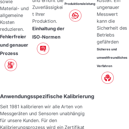
und erhöht die
Kosten. Ein
sowie
Produktionsleistung
Zuverlässigkei
ungenauer
Material- und
t Ihrer
Messwert
allgemeine
Produktion.
kann die
Kosten
Sicherheit des
Einhaltung der
reduzieren.
Betriebs
Fehlerfreier
ISO-Normen
gefährden
und genauer
Sicheres und
Prozess
umweltfreundliches
Verfahren
Anwendungsspezifische Kalibrierung
Seit 1981 kalibrieren wir alle Arten von
Messgeräten und Sensoren unabhängig
für unsere Kunden. Für den
Kalibrierungsprozess wird ein Zertifikat