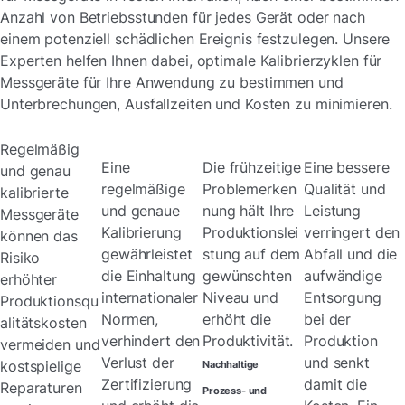
Anzahl von Betriebsstunden für jedes Gerät oder nach
einem potenziell schädlichen Ereignis festzulegen. Unsere
Experten helfen Ihnen dabei, optimale Kalibrierzyklen für
Messgeräte für Ihre Anwendung zu bestimmen und
Unterbrechungen, Ausfallzeiten und Kosten zu minimieren.
Regelmäßig
Eine
Die frühzeitige
Eine bessere
und genau
regelmäßige
Problemerken
Qualität und
kalibrierte
und genaue
nung hält Ihre
Leistung
Messgeräte
Kalibrierung
Produktionslei
verringert den
können das
gewährleistet
stung auf dem
Abfall und die
Risiko
die Einhaltung
gewünschten
aufwändige
erhöhter
internationaler
Niveau und
Entsorgung
Produktionsqu
Normen,
erhöht die
bei der
alitätskosten
verhindert den
Produktivität.
Produktion
vermeiden und
Verlust der
und senkt
kostspielige
Nachhaltige
Zertifizierung
damit die
Reparaturen
Prozess- und