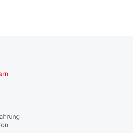
ern
d
ahrung
von