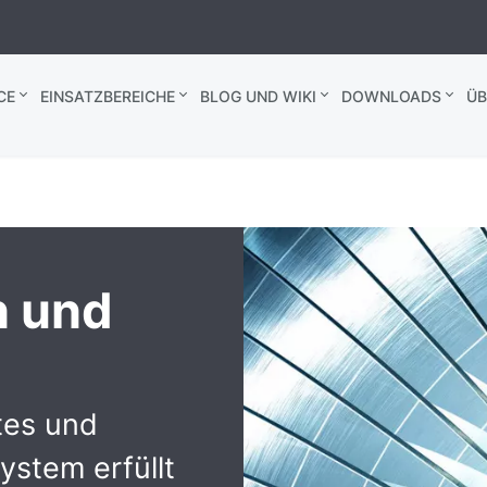
CE
EINSATZBEREICHE
BLOG UND WIKI
DOWNLOADS
ÜB
 und
rtes und
stem erfüllt