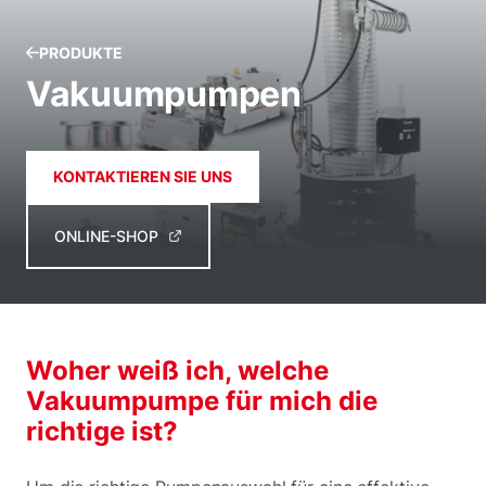
PRODUKTE
Vakuumpumpen
KONTAKTIEREN SIE UNS
ONLINE-SHOP
Woher weiß ich, welche
Vakuumpumpe für mich die
richtige ist?