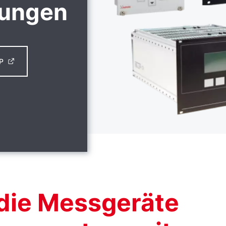
ungen
P
die Messgeräte