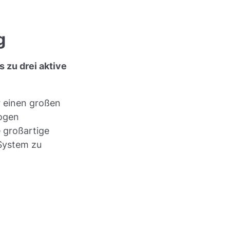
g
 zu drei aktive
r einen großen
logen
 großartige
 System zu