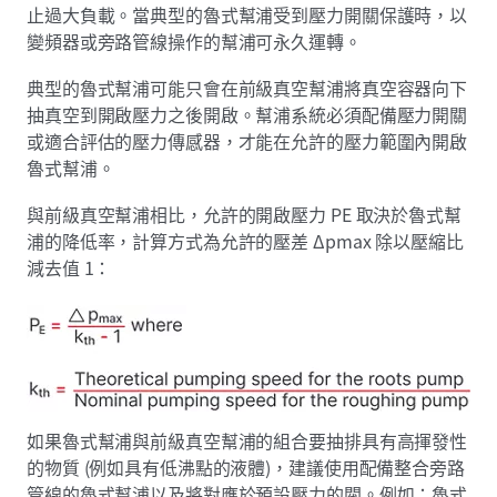
止過大負載。當典型的魯式幫浦受到壓力開關保護時，以
變頻器或旁路管線操作的幫浦可永久運轉。
典型的魯式幫浦可能只會在前級真空幫浦將真空容器向下
抽真空到開啟壓力之後開啟。幫浦系統必須配備壓力開關
或適合評估的壓力傳感器，才能在允許的壓力範圍內開啟
魯式幫浦。
與前級真空幫浦相比，允許的開啟壓力 PE 取決於魯式幫
浦的降低率，計算方式為允許的壓差 Δpmax 除以壓縮比
減去值 1：
如果魯式幫浦與前級真空幫浦的組合要抽排具有高揮發性
的物質 (例如具有低沸點的液體)，建議使用配備整合旁路
管線的魯式幫浦以及將對應於預設壓力的閥。例如：魯式