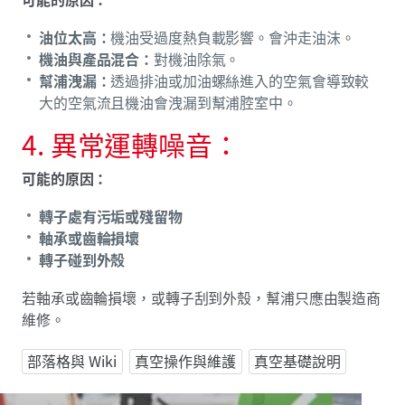
油位太高：
機油受過度熱負載影響。會沖走油沫。
機油與產品混合：
對機油除氣。
幫浦洩漏：
透過排油或加油螺絲進入的空氣會導致較
大的空氣流且機油會洩漏到幫浦腔室中。
4. 異常運轉噪音：
可能的原因：
轉子處有污垢或殘留物
軸承或齒輪損壞
轉子碰到外殼
若軸承或齒輪損壞，或轉子刮到外殼，幫浦只應由製造商
維修。
部落格與 Wiki
真空操作與維護
真空基礎說明