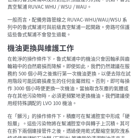
真空幫浦 RUVAC WHU / WSU / WAU。
一般而言，配備旁路管線之 RUVAC-WHU/WAU/WSU 系
列中的魯式幫浦可與前級真空幫浦一起開啟。旁路可保護
這些魯式幫浦不會發生過載。
機油更換與維護工作
在乾淨的操作條件下，魯式幫浦中的機油只會因軸承與齒
輪箱中的自然磨損而降解。即使如此，我們仍然建議在服
務約 500 個小時之後進行第一次機油更換，以便去除在試
用階段可能因磨損產生的任何金屬微粒。否則，即可每操
作 3000 個小時便更換一次機油。當抽取含灰塵的氣體或
存在其他污染物時，必須更頻繁地更換機油。我們建議使
用經特殊調配的 LVO 100 機油。
在「髒污」的操作條件下，積塵可在幫浦腔室中形成「硬
殼層」。這些污染物將在幫浦腔室中與轉子上沉積。其可
在拆下兩個連接管件之後，透過使用乾式壓縮空氣吹洩系
統或使用諸如石油醚 (石腦油) 等適當的清潔劑沖洗來去