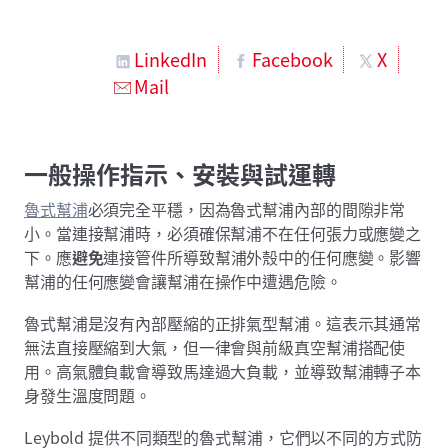
LinkedIn
Facebook
X
Mail
一般操作指示、安裝與試運轉
魯式幫浦
必須完全平穩，因為魯式幫浦內部的間隙非常
小。當連接幫浦時，必須確保幫浦不在任何張力或應變之
下。應
避免
連接管件所導致幫浦外殼中的任何應變。影響
幫浦的任何應變會讓幫浦在操作中遭遇危險。
魯式幫浦是沒有內部壓縮的正排氣型幫浦。這表示其通常
無法直接壓縮到大氣，但一律會與前級真空幫浦搭配使
用。高氣體負載會導致馬達過大負載，並導致幫浦轉子本
身發生溫度問題。
Leybold 提供不同類型的魯式幫浦，它們以不同的方式防