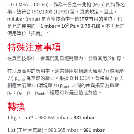
5
= 0.1 MPA = 10
Pa)，作為十分之一兆帕 (Mpa) 的特殊名
稱。這符合 ISO/1000 (11/92) 第 7 頁的規定。因此，
millibar (mbar) 是真空技術中一個非常有用的單位，也
2
是允許使用的：
1 mbar = 10
Pa = 0.75 托爾。
不再允許
使用單位「托爾」。
特殊注意事項
在真空技術中，會專門測量絕對壓力，並將其用於計算。
在涉及高壓的應用中，通常使用以相應大氣壓力 (環境壓
力) p
為基礎的壓力。根據 DIN 1314，會將壓力 p 與
amb
相應大氣壓力 (環境壓力) p
之間的差異指定為過壓
amb
p
：p
= p – p
。過壓可以是正值或負值。
e
e
amb
轉換
-2
1 kg · cm
= 980.665 mbar =
981 mbar
1 at (工程大氣壓) = 980.665 mbar =
981 mbar