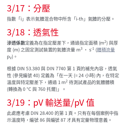
3/17：分壓
指數「i」表示氣體混合物中所含「i-th」氣體的分壓。
3/18：透氣性
2
滲透係數
定義為在指定壓差下，通過指定面積 (m
) 與厚
3
-1
度 (m) 之固定測試裝置的氣體流量 m
· s
(
體積流量
p
)。
V
根據 DIN 53.380 與 DIN 7740 第 1 頁的補充內容，透氣
性 (參見編號 40) 定義為「在一天 (= 24 小時) 內，在特定
2
溫度與特定壓差下，通過 1 m
待測試產品的氣體體積
(轉換為 0 °C 與 760 托爾)」。
3/19：pV 輸送量/pV 值
此處應考慮 DIN 28.400 的第 1 頁。只有在每個案例中指
示溫度時，編號 86 與編號 87 才具有定量物理意義。