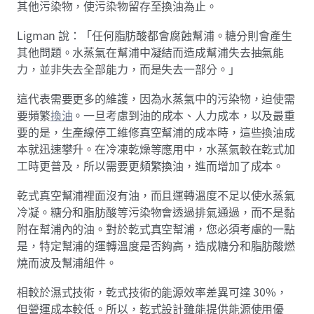
其他污染物，使污染物留存至換油為止。
Ligman 說：「任何脂肪酸都會腐蝕幫浦。糖分則會產生
其他問題。水蒸氣在幫浦中凝結而造成幫浦失去抽氣能
力，並非失去全部能力，而是失去一部分。」
這代表需要更多的維護，因為水蒸氣中的污染物，迫使需
要頻繁
換油
。一旦考慮到油的成本、人力成本，以及最重
要的是，生產線停工維修真空幫浦的成本時，這些換油成
本就迅速攀升。在冷凍乾燥等應用中，水蒸氣較在乾式加
工時更普及，所以需要更頻繁換油，進而增加了成本。
乾式真空幫浦裡面沒有油，而且運轉溫度不足以使水蒸氣
冷凝。糖分和脂肪酸等污染物會透過排氣通過，而不是黏
附在幫浦內的油。對於乾式真空幫浦，您必須考慮的一點
是，特定幫浦的運轉溫度是否夠高，造成糖分和脂肪酸燃
燒而波及幫浦組件。
相較於濕式技術，乾式技術的能源效率差異可達 30%，
但營運成本較低。所以，乾式設計雖能提供能源使用優