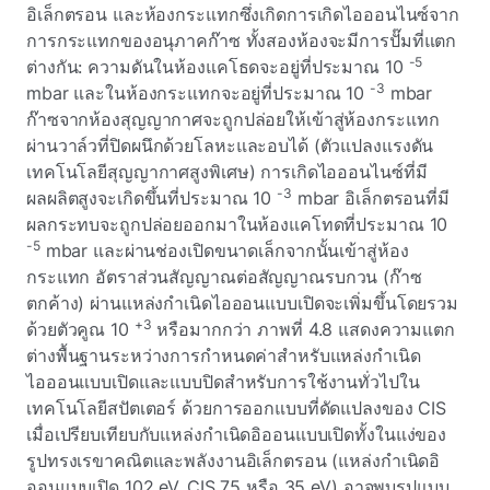
อิเล็กตรอน และห้องกระแทกซึ่งเกิดการเกิดไอออนไนซ์จาก
การกระแทกของอนุภาคก๊าซ ทั้งสองห้องจะมีการปั๊มที่แตก
-5
ต่างกัน: ความดันในห้องแคโธดจะอยู่ที่ประมาณ 10
-3
mbar และในห้องกระแทกจะอยู่ที่ประมาณ 10
mbar
ก๊าซจากห้องสุญญากาศจะถูกปล่อยให้เข้าสู่ห้องกระแทก
ผ่านวาล์วที่ปิดผนึกด้วยโลหะและอบได้ (ตัวแปลงแรงดัน
เทคโนโลยีสุญญากาศสูงพิเศษ) การเกิดไอออนไนซ์ที่มี
-3
ผลผลิตสูงจะเกิดขึ้นที่ประมาณ 10
mbar อิเล็กตรอนที่มี
ผลกระทบจะถูกปล่อยออกมาในห้องแคโทดที่ประมาณ 10
-5
mbar และผ่านช่องเปิดขนาดเล็กจากนั้นเข้าสู่ห้อง
กระแทก อัตราส่วนสัญญาณต่อสัญญาณรบกวน (ก๊าซ
ตกค้าง)
ผ่านแหล่งกําเนิดไอออนแบบเปิดจะเพิ่มขึ้นโดยรวม
+3
ด้วยตัวคูณ 10
หรือมากกว่า ภาพที่ 4.8 แสดงความแตก
ต่างพื้นฐานระหว่างการกําหนดค่าสําหรับแหล่งกําเนิด
ไอออนแบบเปิดและแบบปิดสําหรับการใช้งานทั่วไปใน
เทคโนโลยีสปัตเตอร์ ด้วยการออกแบบที่ดัดแปลงของ CIS
เมื่อเปรียบเทียบกับแหล่งกําเนิดอิออนแบบเปิดทั้งในแง่ของ
รูปทรงเรขาคณิตและพลังงานอิเล็กตรอน (แหล่งกําเนิดอิ
ออนแบบเปิด 102 eV, CIS 75 หรือ 35 eV) อาจพบรูปแบบ