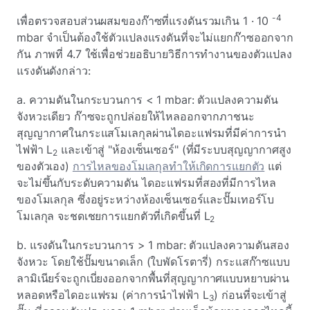
-4
เพื่อตรวจสอบส่วนผสมของก๊าซที่แรงดันรวมเกิน 1 · 10
mbar จําเป็นต้องใช้ตัวแปลงแรงดันที่จะไม่แยกก๊าซออกจาก
กัน ภาพที่ 4.7 ใช้เพื่อช่วยอธิบายวิธีการทํางานของตัวแปลง
แรงดันดังกล่าว:
a. ความดันในกระบวนการ < 1 mbar: ตัวแปลงความดัน
จังหวะเดียว ก๊าซจะถูกปล่อยให้ไหลออกจากภาชนะ
สุญญากาศในกระแสโมเลกุลผ่านไดอะแฟรมที่มีค่าการนํา
ไฟฟ้า L
และเข้าสู่ "ห้องเซ็นเซอร์" (ที่มีระบบสุญญากาศสูง
2
ของตัวเอง)
การไหลของโมเลกุลทําให้เกิดการแยกตัว
แต่
จะไม่ขึ้นกับระดับความดัน ไดอะแฟรมที่สองที่มีการไหล
ของโมเลกุล ซึ่งอยู่ระหว่างห้องเซ็นเซอร์และปั๊มเทอร์โบ
โมเลกุล
จะชดเชยการแยกตัวที่เกิดขึ้นที่ L
2
b. แรงดันในกระบวนการ > 1 mbar: ตัวแปลงความดันสอง
จังหวะ โดยใช้ปั๊มขนาดเล็ก (ใบพัดโรตารี่)
กระแสก๊าซแบบ
ลามิเนียร์จะถูกเบี่ยงออกจากพื้นที่สุญญากาศแบบหยาบผ่าน
หลอดหรือไดอะแฟรม (ค่าการนําไฟฟ้า L
) ก่อนที่จะเข้าสู่
3