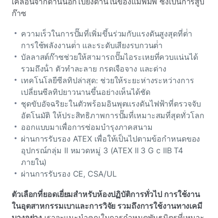
เคลื่อนจากด้านนอกไปยังด้านในของแม่พิมพ์ ซึ่งเป็นการสูบ
ก๊าซ
ความเร็วในการปั๊มที่เพิ่มขึ้นร่วมกับแรงดันสูงสุดที่ต่ํา
การใช้พลังงานต่ํา และระดับเสียงรบกวนต่ํา
บัลลาสต์ก๊าซช่วยให้สามารถปั๊มไอระเหยที่ควบแน่นได้
รวมถึงน้ํา ตัวทําละลาย กรดเจือจาง และด่าง
เทคโนโลยีซีลทิปล่าสุด: ช่วยให้ระยะห่างระหว่างการ
เปลี่ยนซีลทิปยาวนานขึ้นอย่างเห็นได้ชัด
ชุดขับอัจฉริยะในตัวพร้อมอินพุตแรงดันไฟฟ้าที่ตรวจจับ
อัตโนมัติ ให้ประสิทธิภาพการปั๊มที่เหมาะสมที่สุดทั่วโลก
ออกแบบมาเพื่อการซ่อมบํารุงภาคสนาม
ผ่านการรับรอง ATEX เพื่อให้เป็นไปตามข้อกําหนดของ
อุปกรณ์กลุ่ม II หมวดหมู่ 3 (ATEX II 3 G c IIB T4
ภายใน)
ผ่านการรับรอง CE, CSA/UL
ตัวเลือกที่ยอดเยี่ยมสําหรับห้องปฏิบัติการทั่วไป การใช้งาน
ในอุตสาหกรรมเบาและการวิจัย รวมถึงการใช้งานทางเคมี
บางอย่าง
เราจะแนะนําคุณในการกําหนดพันธมิตรที่เหมาะ