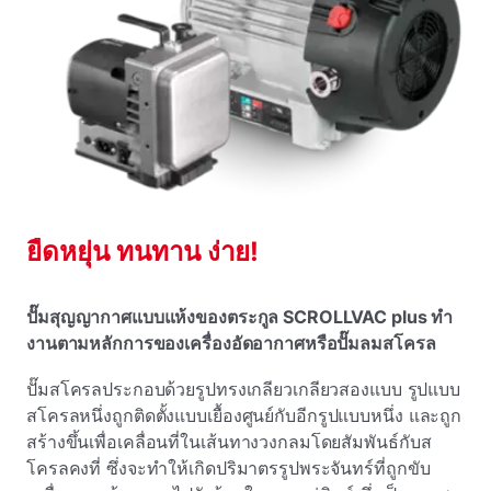
ยืดหยุ่น ทนทาน ง่าย!
ปั๊มสุญญากาศแบบแห้งของตระกูล SCROLLVAC plus ทํา
งานตามหลักการของเครื่องอัดอากาศหรือปั๊มลมสโครล
ปั๊มสโครลประกอบด้วยรูปทรงเกลียวเกลียวสองแบบ รูปแบบ
สโครลหนึ่งถูกติดตั้งแบบเยื้องศูนย์กับอีกรูปแบบหนึ่ง และถูก
สร้างขึ้นเพื่อเคลื่อนที่ในเส้นทางวงกลมโดยสัมพันธ์กับส
โครลคงที่ ซึ่งจะทําให้เกิดปริมาตรรูปพระจันทร์ที่ถูกขับ