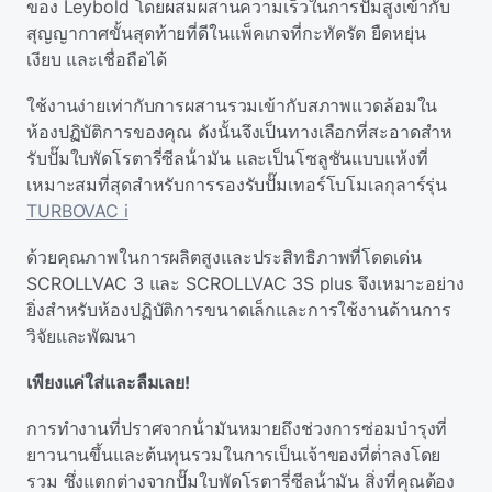
ของ Leybold โดยผสมผสานความเร็วในการปั๊มสูงเข้ากับ
สุญญากาศขั้นสุดท้ายที่ดีในแพ็คเกจที่กะทัดรัด ยืดหยุ่น
เงียบ และเชื่อถือได้
ใช้งานง่ายเท่ากับการผสานรวมเข้ากับสภาพแวดล้อมใน
ห้องปฏิบัติการของคุณ ดังนั้นจึงเป็นทางเลือกที่สะอาดสําห
รับปั๊มใบพัดโรตารี่ซีลน้ํามัน และเป็นโซลูชันแบบแห้งที่
เหมาะสมที่สุดสําหรับการรองรับปั๊มเทอร์โบโมเลกุลาร์รุ่น
TURBOVAC i
ด้วยคุณภาพในการผลิตสูงและประสิทธิภาพที่โดดเด่น
SCROLLVAC 3 และ SCROLLVAC 3S plus จึงเหมาะอย่าง
ยิ่งสําหรับห้องปฏิบัติการขนาดเล็กและการใช้งานด้านการ
วิจัยและพัฒนา
เพียงแค่ใส่และลืมเลย!
การทํางานที่ปราศจากน้ํามันหมายถึงช่วงการซ่อมบํารุงที่
ยาวนานขึ้นและต้นทุนรวมในการเป็นเจ้าของที่ต่ําลงโดย
รวม ซึ่งแตกต่างจากปั๊มใบพัดโรตารี่ซีลน้ํามัน สิ่งที่คุณต้อง