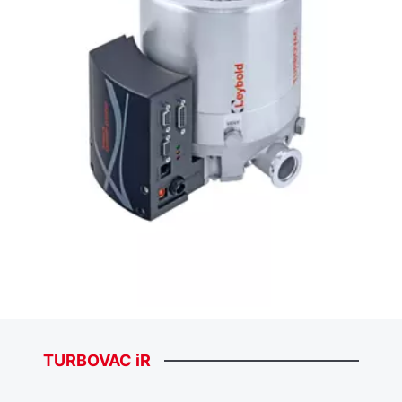
TURBOVAC
iR