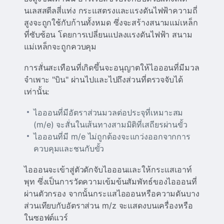
นเลสสตีลสี่แท่ง กระแสตรงและแรงดันไฟฟ้าความถี่
สูงจะถูกใช้กับก้านทั้งหมด ซึ่งจะสร้างสนามแม่เหล็ก
ที่ซับซ้อน โดยการเปลี่ยนแปลงแรงดันไฟฟ้า สนาม
แม่เหล็กจะถูกควบคุม
การสั่นสะเทือนที่เกิดขึ้นจะอนุญาตให้ไอออนที่มีมวล
จําเพาะ "บิน" ผ่านไปและไปถึงส่วนที่ตรวจจับได้
เท่านั้น:
ไอออนที่มีอัตราส่วนมวลต่อประจุที่เหมาะสม
(m/e) จะสั่นในเส้นทางสามมิติที่เสถียรผ่านขั้ว
ไอออนที่มี m/e ไม่ถูกต้องจะแกว่งออกจากการ
ควบคุมและชนกับขั้ว
ไอออนจะเข้าสู่ตัวดักจับไอออนและให้กระแสเอาท์
พุท ซึ่งเป็นการวัดความเข้มข้นสัมพัทธ์ของไอออนที่
ผ่านตัวกรอง
จากนั้นกระแสไอออนหรือความดันบาง
ส่วนเทียบกับอัตราส่วน m/z จะแสดงบนเครื่องหรือ
ในซอฟต์แวร์