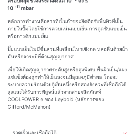
ครอบคลุมช่วงแรงดันตั้งแต่ 10
ถึง ≤
-11
10
mbar
หลักการทํางานคือสารที่เป็นก๊าซจะยึดติดกับพื้นผิวที่เย็น
ภายในปั๊มโดยใช้การควบแน่นแบบเย็น การดูดซับแบบเย็น
หรือการดักแบบเย็น
ปั๊มแบบเย็นไม่มีชิ้นส่วนที่เคลื่อนไหวเชิงกล หล่อลื่นด้วยน้ํา
มันหรือจาระบีที่ด้านสุญญากาศ
เพื่อให้เกิดสุญญากาศระดับสูงหรือสูงพิเศษ พื้นผิวเย็น/แผง
แช่แข็งต้องถูกทําให้เย็นลงจนมีอุณหภูมิต่ําพอ โดยจะ
ระบายความร้อนด้วยตู้เย็นหนึ่งหรือสองจังหวะที่เชื่อถือได้
สูงและได้รับการพิสูจน์แล้วจากสายผลิตภัณฑ์
COOLPOWER e ของ Leybold (หลักการของ
Gifford/McMahon)
รวดเร็วและเชื่อถือได้