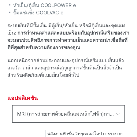
หัวเย็น/ตู้เย็น COOLPOWER e
ปั๊มแช่แข็ง COOLVAC e
ระบบเย็นที่มีปั๊มเย็น มีตู้เย็น/หัวเย็น หรือมีตู้เย็นและชุดแผง
เย็น:
การกําหนดค่าแต่ละแบบพร้อมกับอุปกรณ์เสริมของเรา
จะมอบประสิทธิภาพการทําความเย็นและความน่าเชื่อถือที่
ดีที่สุดสําหรับความต้องการของคุณ
นอกเหนือจากส่วนประกอบและอุปกรณ์เสริมแบบเย็นแล้ว
เกจวัด วาล์ว และอุปกรณ์สุญญากาศขั้นต้นเป็นสิ่งจําเป็น
สําหรับผลิตภัณฑ์แบบเย็นโดยทั่วไป
แอปพลิเคชัน
MRI (การถ่ายภาพด้วยคลื่นแม่เหล็กไฟฟ้า)การบําบัดด้วยโปรตอนแม่เหล็กนําไฟฟ้าพิเศษเครื่องยนต์การเจริญเติบโตของผลึกNMR (นิวเคลียร์แม่เหล็กเรโซแนนซ์)
พลังงานฟิวชั่น วิทยุเทเลสโคป การระบาย