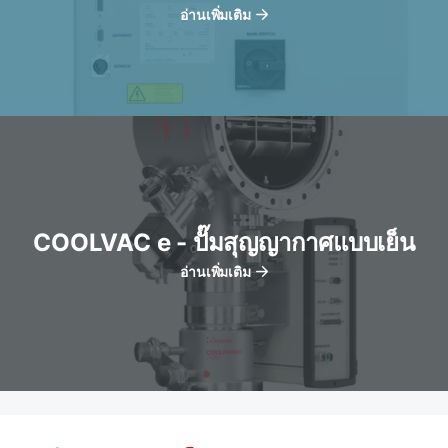
อ่านเพิ่มเติม
COOLVAC e - ปั๊มสุญญากาศแบบเย็น
อ่านเพิ่มเติม