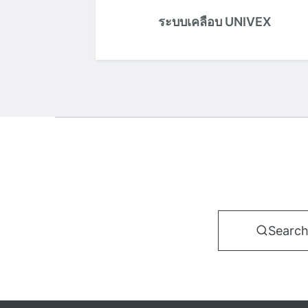
ระบบเคลือบ UNIVEX
Search