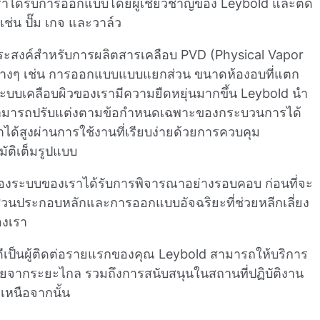
ราได้รับการออกแบบโดยผู้เชี่ยวชาญของ Leybold และติด
ช่น ปั๊ม เกจ และวาล์ว
ะสงค์สําหรับการผลิตสารเคลือบ PVD (Physical Vapor
ติต่างๆ เช่น การออกแบบแบบแยกส่วน ขนาดห้องอบที่แตก
ะบบเคลือบผิวของเรามีความยืดหยุ่นมากขึ้น Leybold นํา
สามารถปรับแต่งตามข้อกําหนดเฉพาะของกระบวนการได้
ําได้สูงผ่านการใช้งานที่เรียบง่ายด้วยการควบคุม
ติเต็มรูปแบบ
งระบบของเราได้รับการพิจารณาอย่างรอบคอบ ก่อนที่จะ
ส่วนประกอบหลักและการออกแบบอัจฉริยะที่ช่วยหลีกเลี่ยง
องเรา
ดีเป็นผู้ติดต่อรายแรกของคุณ Leybold สามารถให้บริการ
จฉัยจากระยะไกล รวมถึงการสนับสนุนในสถานที่ปฏิบัติงาน
หนือจากนั้น