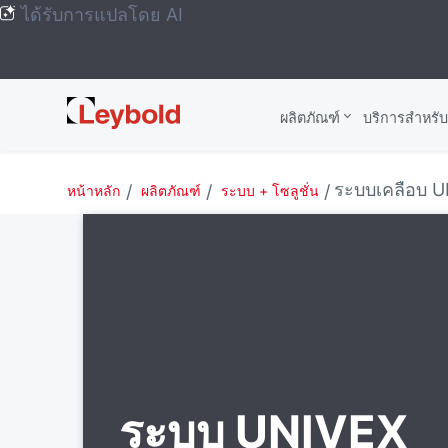
ได้รับการแปลโดย AI
Leybold
ผลิตภัณฑ์
บริการสําหรั
Global
ระบบเคลือบ 
หน้าหลัก
ผลิตภัณฑ์
ระบบ + โซลูชั่น
ระบบ UNIVEX