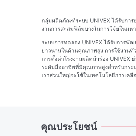
กลุ่มผลิตภัณฑ์ระบบ UNIVEX ได้รับการ
งานการสะสมฟิล์มบางในการวิจัยในมหาว
ระบบการทดลอง UNIVEX ได้รับการพัฒน
ยาวนานในด้านคุณภาพสูง การใช้งานทั่
การตั้งค่าโรงงานผลิตนําร่อง UNIVEX
ย
ระดับมืออาชีพที่มีคุณภาพสูงสําหรับก
เราส่วนใหญ่จะใช้ในเทคโนโลยีการเค
คุณประโยชน์