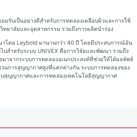
ยอมรับเป็นอย่างดีสําหรับการทดลองเคลือบผิวและการใช้
ิทยาลัยและอุตสาหกรรม รวมถึงการผลิตนําร่อง
าโดย Leybold มานานกว่า 40 ปี โดยมีประสบการณ์อัน
วไปสําหรับระบบ UNIVEX คือการวิจัยและพัฒนา รวมถึง
่อมาจากระบบการทดลองอเนกประสงค์ที่ช่วยให้ได้ผลลัพธ์
ระบวนการสุญญากาศสูงที่แตกต่างกัน ระบบการทดลองของ
ลือบสุญญากาศและการทดลองเทคโนโลยีสุญญากาศ