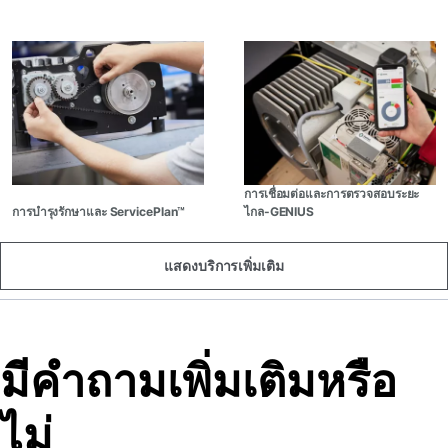
การเชื่อมต่อและการตรวจสอบระยะ
การบํารุงรักษาและ ServicePlan™
ไกล-GENIUS
แสดงบริการเพิ่มเติม
มีคําถามเพิ่มเติมหรือ
ไม่