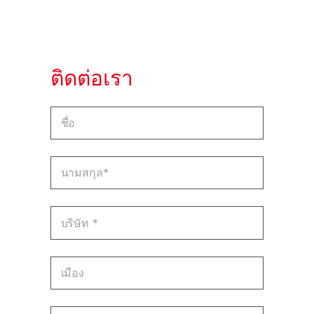
ติดต่อเรา