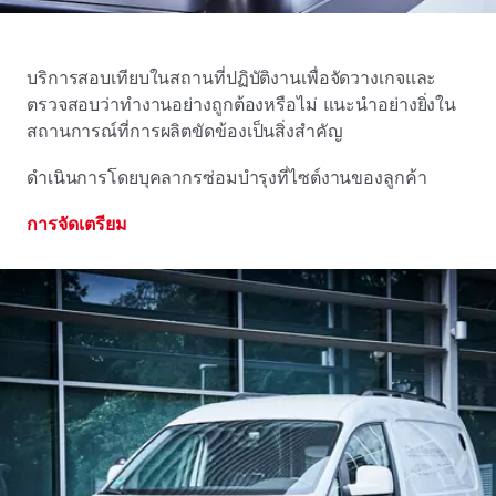
บริการสอบเทียบในสถานที่ปฏิบัติงานเพื่อจัดวางเกจและ
ตรวจสอบว่าทํางานอย่างถูกต้องหรือไม่ แนะนําอย่างยิ่งใน
สถานการณ์ที่การผลิตขัดข้องเป็นสิ่งสําคัญ
ดําเนินการโดยบุคลากรซ่อมบํารุงที่ไซต์งานของลูกค้า
การจัดเตรียม