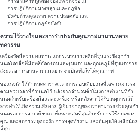
การอ่านค่าที่ถูกต้องของเกจวัดช่วยใน
การปฏิบัติตามมาตรฐานและกฎข้อ
บังคับด้านคุณภาพ ความปลอดภัย และ
การปฏิบัติตามกฎข้อบังคับ
ความไว้วางใจและการรับประกันคุณภาพมานานหลาย
ทศวรรษ
เครื่องวัดมีความทนทาน แต่กระบวนการผลิตที่รุนแรงซึ่งถูกกํา
หนดโดยสื่อที่มีฤทธิ์กัดกร่อนและรุนแรง และอุณหภูมิที่รุนแรงอาจ
ส่งผลต่อการอ่านค่าที่แม่นยําที่จําเป็นเพื่อให้ได้คุณภาพ
ขอแนะนําให้กําหนดตารางเวลาการสอบเทียบเกจที่เฉพาะเจาะจง
ตามช่วงเวลาที่กําหนดไว้ หลังจากจํานวนชั่วโมงการทํางานที่กํา
หนดสําหรับเครื่องมือแต่ละเครื่อง หรือหลังจากได้รับเหตุการณ์ที่
อาจทําให้เกิดความเสียหาย ผู้เชี่ยวชาญของเราสามารถช่วยคุณกํา
หนดรอบการสอบเทียบเกจที่เหมาะสมที่สุดสําหรับการใช้งานของ
คุณ และลดการหยุดชะงัก การหยุดทํางาน และต้นทุนให้เหลือน้อย
ที่สุด