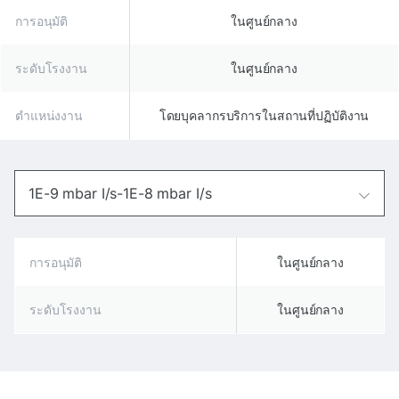
การอนุมัติ
ในศูนย์กลาง
ระดับโรงงาน
ในศูนย์กลาง
ตําแหน่งงาน
โดยบุคลากรบริการในสถานที่ปฏิบัติงาน
1E-9 mbar I/s-1E-8 mbar I/s
การอนุมัติ
ในศูนย์กลาง
ระดับโรงงาน
ในศูนย์กลาง