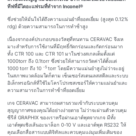
ทีฟที่มีไดอะแฟรมที่ทําจาก Inconel®
ซึ่งช่วยให้มั่นใจได้ถึงความแม่นยําที่ยอดเยี่ยม (สูงสุด 0.12%
rdg) ด้วยความสามารถในการทําซ้ําสูง
เนื่องจากองค์ประกอบของวัสดุที่ทนทาน CERAVAC จึงเห
มาะสําหรับการใช้งานที่มีฤทธิ์กัดกร่อนและกัดกร่อนมาก
ทั้ง CTR 100 และ CTR 101 มาในช่วงสเกลเต็มตั้งแต่
1000torr ถึง 0.1torr ซึ่งช่วยให้สามารถวัดค่าได้ตั้งแต่
-5
1000 torr ถึง 10
torr โดยมีความแม่นยําสูงไม่ว่าจะอยู่
ในสภาพแวดล้อมใดก็ตาม เซ็นเซอร์สเตนเลสสตีลและระบบ
อิเล็กทรอนิกส์ที่ใช้ไมโครโปรเซสเซอร์ให้ความแม่นยําและ
ความสามารถในการทําซ้ําที่ยอดเยี่ยม
เกจ CERAVAC สามารถผสานรวมเข้ากับระบบควบคุม
สุญญากาศของคุณได้อย่างง่ายดาย ไม่ว่าจะผ่านตัวควบคุม
ซีรีส์ GRAPHIX ของเราหรือผ่านเอาต์พุตจากเกจ มีทั้ง
เอาต์พุตเชิงเส้นอะนาล็อก 0-10 V และเอาต์พุต RS232 ให้
คุณเลือกสื่อสารแบบดิจิทัลและควบคุมแง่มุมเพิ่มเติมของ