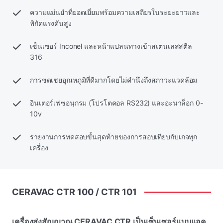
ความแม่นยําที่ยอดเยี่ยมพร้อมความเสถียรในระยะยาวและ
พิกัดแรงดันสูง
เซ็นเซอร์ Inconel และหน้าแปลนทางเข้าสเตนเลสสตีล
316
การชดเชยอุณหภูมิที่ดีมากโดยไม่คํานึงถึงสภาวะแวดล้อม
อินเตอร์เฟซอนุกรม (โปรโตคอล RS232) และอะนาล็อก 0-
10v
รายงานการทดสอบขั้นสุดท้ายของการสอบเทียบกับเกจทุก
เครื่อง
CERAVAC
CTR
100
/
CTR
101
เครื่องส่งสัญญาณ CERAVAC CTR เป็นเซ็นเซอร์แบบแอค