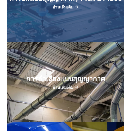
อ่านเพิ่มเติม
การลําเลียงแบบสุญญากาศ
อ่านเพิ่มเติม