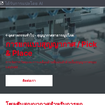
ได้รับการแปลโดย AI
อุตสาหกรรมทั่วไป - สุญญากาศสาธารณูปโภค
การยกแบบสุญญากาศ / Pick
& Place
การจัดการวัสดุและการเคลื่อนย้ายที่แม่นยําด้วยปั๊มสุญญากาศของ
Leybold
ติดต่อเรา
โซลูชันสุญญากาศสําหรับการยก