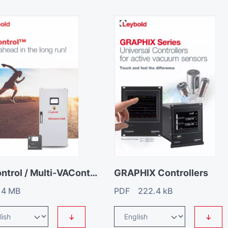
VAControl / Multi-VAControl
GRAPHIX Controllers
4 MB
PDF 222.4 kB
↓
↓