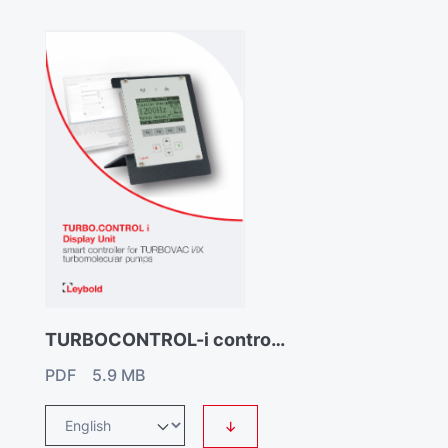
TURBOCONTROL-i controller for TURBOVAC i/iX
PDF 5.9 MB
↓