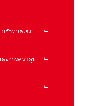
บกําหนดเอง
าและการควบคุม