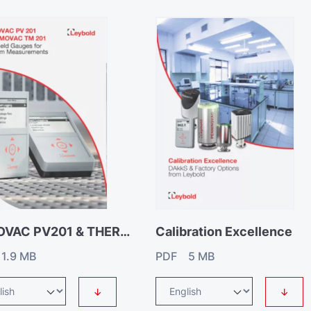
PIEZOVAC PV201 & THERMOVAC TM201 - Handheld gauges for vacuum measurements
Calibration Excellence
1.9 MB
PDF 5 MB
↓
↓