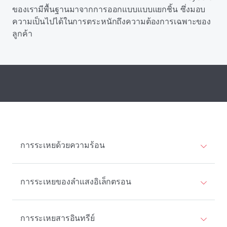
ของเรามีพื้นฐานมาจากการออกแบบแบบแยกชิ้น ซึ่งมอบ
ความเป็นไปได้ในการตระหนักถึงความต้องการเฉพาะของ
ลูกค้า
การระเหยด้วยความร้อน
การระเหยของลําแสงอิเล็กตรอน
การระเหยสารอินทรีย์