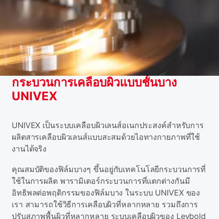
กระบวนการเคลือบผิวแบบชั้นบาง
UNIVEX
UNIVEX เป็นระบบเคลือบผิวเลนส์อเนกประสงค์สําหรับการ
ผลิตสารเคลือบผิวเลนส์แบบสะสมด้วยไอทางกายภาพที่ใช้
งานได้จริง
คุณสมบัติของฟิล์มบางๆ ขึ้นอยู่กับเทคโนโลยีกระบวนการที่
ใช้ในการผลิต พารามิเตอร์กระบวนการที่แตกต่างกันมี
อิทธิพลต่อพฤติกรรมของฟิล์มบาง ในระบบ UNIVEX ของ
เรา สามารถใช้วิธีการเคลือบผิวที่หลากหลาย รวมถึงการ
ปรับสภาพพื้นผิวที่หลากหลาย ระบบเคลือบผิวของ Leybold