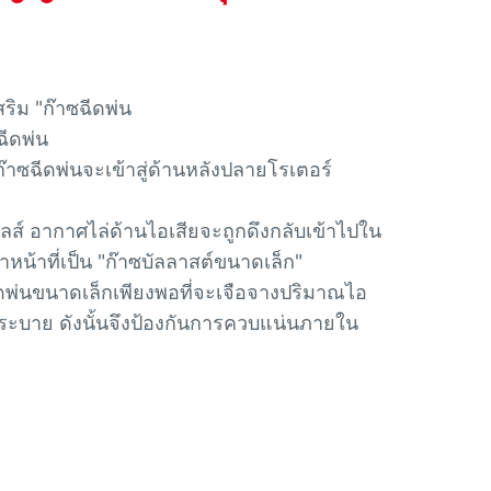
ริม "ก๊าซฉีดพ่น
ฉีดพ่น
ก๊าซฉีดพ่นจะเข้าสู่ด้านหลังปลายโรเตอร์
ลส์ อากาศไล่ด้านไอเสียจะถูกดึงกลับเข้าไปใน
ําหน้าที่เป็น "ก๊าซบัลลาสต์ขนาดเล็ก"
ดพ่นขนาดเล็กเพียงพอที่จะเจือจางปริมาณไอ
มิไอระบาย ดังนั้นจึงป้องกันการควบแน่นภายใน