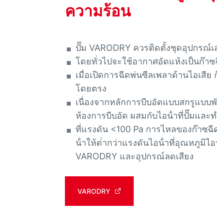
ความร้อน
ปั๊ม VARODRY ควรติดตั้งชุดอุปกรณ์เส
โดยทั่วไปจะใช้อากาศอัดแห้งเป็นก๊าซ
เมื่อเปิดการฉีดพ่นซีลเพลาด้านไอเสีย 
โดยตรง
เนื่องจากหลักการบีบอัดแบบสกรูแบบพั
ห้องการบีบอัด ผสมกับไอน้ําที่ปั๊มและท
ที่แรงดัน <100 Pa การไหลของก๊าซฉี
น้ําให้ต่ํากว่าแรงดันไอน้ําที่อุณหภู
VARODRY และอุปกรณ์ลดเสียง
VARODRY