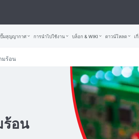
บปั๊มสุญญากาศ
การนำไปใช้งาน
บล็อก & WIKI
ดาวน์โหลด
เก
ามร้อน
มร้อน