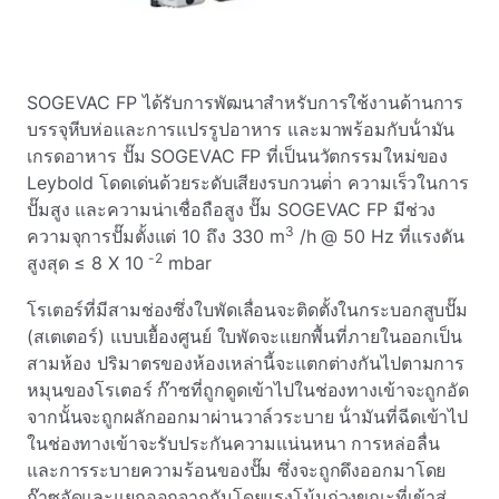
SOGEVAC FP ได้รับการพัฒนาสําหรับการใช้งานด้านการ
บรรจุหีบห่อและการแปรรูปอาหาร และมาพร้อมกับน้ํามัน
เกรดอาหาร ปั๊ม SOGEVAC FP ที่เป็นนวัตกรรมใหม่ของ
Leybold โดดเด่นด้วยระดับเสียงรบกวนต่ํา ความเร็วในการ
ปั๊มสูง และความน่าเชื่อถือสูง ปั๊ม SOGEVAC FP มีช่วง
3
ความจุการปั๊มตั้งแต่ 10 ถึง 330 m
/h @ 50 Hz ที่แรงดัน
-2
สูงสุด ≤ 8 X 10
mbar
โรเตอร์ที่มีสามช่องซึ่งใบพัดเลื่อนจะติดตั้งในกระบอกสูบปั๊ม
(สเตเตอร์) แบบเยื้องศูนย์ ใบพัดจะแยกพื้นที่ภายในออกเป็น
สามห้อง ปริมาตรของห้องเหล่านี้จะแตกต่างกันไปตามการ
หมุนของโรเตอร์ ก๊าซที่ถูกดูดเข้าไปในช่องทางเข้าจะถูกอัด
จากนั้นจะถูกผลักออกมาผ่านวาล์วระบาย น้ํามันที่ฉีดเข้าไป
ในช่องทางเข้าจะรับประกันความแน่นหนา การหล่อลื่น
และการระบายความร้อนของปั๊ม ซึ่งจะถูกดึงออกมาโดย
ก๊าซอัดและแยกออกจากกันโดยแรงโน้มถ่วงขณะที่เข้าสู่