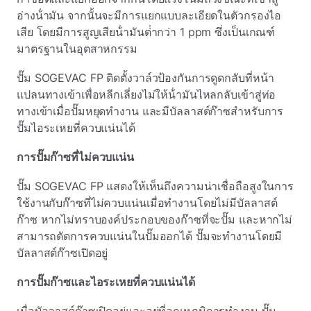
อ่างน้ํามัน จากนั้นจะมีการแยกแบบละเอียดในตัวกรองไอ
เสีย โดยมีการสูญเสียน้ํามันต่ํากว่า 1 ppm ซึ่งเป็นเกณฑ์
มาตรฐานในอุตสาหกรรม
ปั๊ม SOGEVAC FP ติดตั้งวาล์วป้องกันการดูดกลับที่หน้า
แปลนทางเข้าเพื่อหลีกเลี่ยงไม่ให้น้ํามันไหลกลับเข้าสู่ท่อ
ทางเข้าเมื่อปั๊มหยุดทํางาน และมีบัลลาสต์ก๊าซสําหรับการ
ปั๊มไอระเหยที่ควบแน่นได้
การปั๊มก๊าซที่ไม่ควบแน่น
ปั๊ม SOGEVAC FP แสดงให้เห็นถึงความน่าเชื่อถือสูงในการ
ใช้งานกับก๊าซที่ไม่ควบแน่นเมื่อทํางานโดยไม่มีบัลลาสต์
ก๊าซ หากไม่ทราบองค์ประกอบของก๊าซที่จะปั๊ม และหากไม่
สามารถตัดการควบแน่นในปั๊มออกได้ ปั๊มจะทํางานโดยมี
บัลลาสต์ก๊าซเปิดอยู่
การปั๊มก๊าซและไอระเหยที่ควบแน่นได้