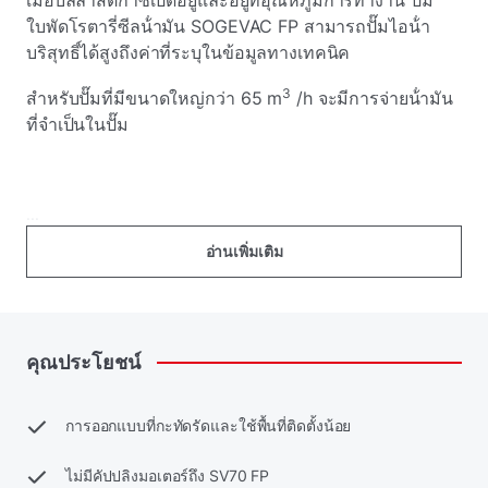
เมื่อบัลลาสต์ก๊าซเปิดอยู่และอยู่ที่อุณหภูมิการทํางาน ปั๊ม
ใบพัดโรตารี่ซีลน้ํามัน SOGEVAC FP สามารถปั๊มไอน้ํา
บริสุทธิ์ได้สูงถึงค่าที่ระบุในข้อมูลทางเทคนิค
3
สําหรับปั๊มที่มีขนาดใหญ่กว่า 65 m
/h จะมีการจ่ายน้ํามัน
ที่จําเป็นในปั๊ม
...
อ่านเพิ่มเติม
คุณประโยชน์
การออกแบบที่กะทัดรัดและใช้พื้นที่ติดตั้งน้อย
ไม่มีคัปปลิงมอเตอร์ถึง SV70 FP