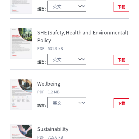
下載
語言:
SHE (Safety, Health and Environmental)
Policy
PDF 531.9 kB
下載
語言:
Wellbeing
PDF 1.2 MB
下載
語言:
Sustainability
PDF 715.6 kB