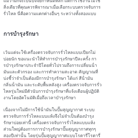
แม้ว่ามักจะเป็นปัจจัยกําหนดหลัก แต่การใช้งานไม่ใช่
สิ่งเดียวที่คุณควรพิจารณาเมื่อเลือกระบบตรวจจับการ
รั่วไหล นี่คือความแตกต่างอื่นๆ ระหว่างทั้งสองแบบ
การบำรุงรักษา
เว้นแต่จะใช้เครื่องตรวจจับการรั่วไหลแบบเปียกไม่
บ่อยนัก ขอแนะนําให้ทําการบํารุงรักษาปีละครั้ง กา
รบํารุงรักษาประจําปีโดยทั่วไปรวมถึงการเปลี่ยนน้ํา
มันและตัวกรอง และการทําความสะอาด สัญญาณที่
บ่งชี้ว่าจําเป็นต้องมีการบํารุงรักษา ได้แก่ สีน้ํามัน
กลิ่นน้ํามัน และระดับพื้นหลังสูง เครื่องตรวจจับการรั่ว
ไหลรุ่นใหม่มีตัวนับการบํารุงรักษาที่แจ้งเตือนผู้ปฏิบัติ
งานโดยอัตโนมัติเมื่อถึงเวลาบํารุงรักษา
เนื่องจากไม่มีการใช้น้ํามันในปั๊มสุญญากาศ ระบบ
ตรวจจับการรั่วไหลแบบแห้งจึงไม่จําเป็นต้องบํารุง
รักษาบ่อยเท่านี้ เครื่องตรวจจับการรั่วไหลแบบแห้ง
ส่วนใหญ่ต้องการการบํารุงรักษาปั๊มสุญญากาศทุกๆ
สองปีเท่านั้น โดยรุ่นปั๊มสุญญากาศแบบโรตารี่โรตารี่