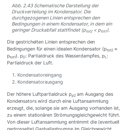
Abb. 2.43 Schematische Darstellung der
Druckverteilung im Kondensator. Die
durchgezogenen Linien entsprechen den
Bedingungen in einem Kondensator, in dem ein
geringer Druckabfall stattfindet (p
< p
).
tot2
tot1
Die gestrichelten Linien entsprechen den
Bedingungen für einen idealen Kondensator (p
≈
tot2
p
). p
: Partialdruck des Wasserdampfes, p
:
tot1
D
L
Partialdruck der Luft.
Kondensatoreingang
Kondensatorausgang
Der höhere Luftpartialdruck p
am Ausgang des
p2
Kondensators wird durch eine Luftansammlung
erzeugt, die, solange sie am Ausgang vorhanden ist,
zu einem stationären Strömungsgleichgewicht führt.
Von dieser Luftansammlung entnimmt die (eventuell
gedrosselte) Gasballastpumpe im Gleichgewicht