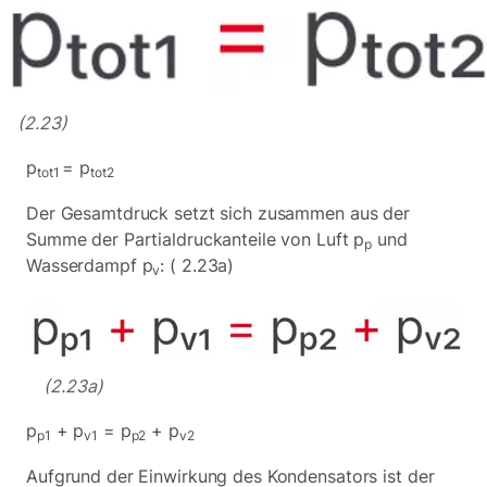
(2.23)
p
= p
tot1
tot2
Der Gesamtdruck setzt sich zusammen aus der
Summe der Partialdruckanteile von Luft p
und
p
Wasserdampf p
: ( 2.23a)
v
(2.23a)
p
+ p
= p
+ p
p1
v1
p2
v2
Aufgrund der Einwirkung des Kondensators ist der