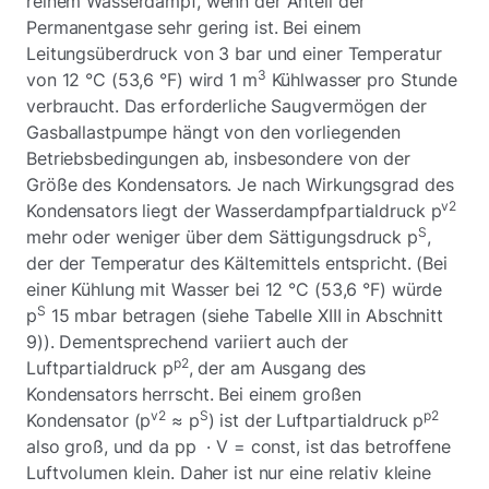
reinem Wasserdampf, wenn der Anteil der
Permanentgase sehr gering ist. Bei einem
Leitungsüberdruck von 3 bar und einer Temperatur
3
von 12 °C (53,6 °F) wird 1 m
Kühlwasser pro Stunde
verbraucht. Das erforderliche Saugvermögen der
Gasballastpumpe hängt von den vorliegenden
Betriebsbedingungen ab, insbesondere von der
Größe des Kondensators. Je nach Wirkungsgrad des
v2
Kondensators liegt der Wasserdampfpartialdruck p
S
mehr oder weniger über dem Sättigungsdruck p
,
der der Temperatur des Kältemittels entspricht. (Bei
einer Kühlung mit Wasser bei 12 °C (53,6 °F) würde
S
p
15 mbar betragen (siehe Tabelle XIII in Abschnitt
9)). Dementsprechend variiert auch der
p2
Luftpartialdruck p
, der am Ausgang des
Kondensators herrscht. Bei einem großen
v2
S
p2
Kondensator (p
≈ p
) ist der Luftpartialdruck p
also groß, und da pp · V = const, ist das betroffene
Luftvolumen klein. Daher ist nur eine relativ kleine