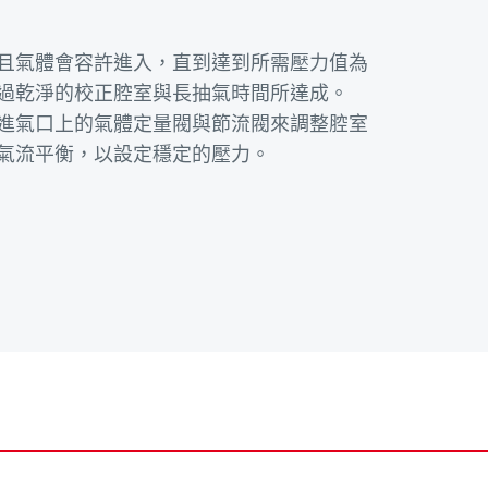
且氣體會容許進入，直到達到所需壓力值為
過乾淨的校正腔室與長抽氣時間所達成。
進氣口上的氣體定量閥與節流閥來調整腔室
氣流平衡，以設定穩定的壓力。