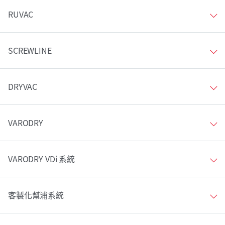
RUVAC
SCREWLINE
DRYVAC
VARODRY
VARODRY VDi 系統
客製化幫浦系統