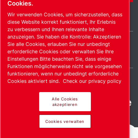
Cookies.
Wir verwenden Cookies, um sicherzustellen, dass
diese Website korrekt funktioniert, Ihr Erlebnis
zu verbessern und Ihnen relevante Inhalte
anzuzeigen. Sie haben die Kontrolle: Akzeptieren
Sie alle Cookies, erlauben Sie nur unbedingt
Germany / DE
erforderliche Cookies oder verwalten Sie Ihre
Sitemap
Cookies verwalten
© 2026 Copyright.
Einstellungen Bitte beachten Sie, dass einige
Funktionen möglicherweise nicht wie vorgesehen
funktionieren, wenn nur unbedingt erforderliche
Cookies aktiviert sind.
Check our privacy policy
Fortschrittliche Produkte
Alle Cookies
akzeptieren
mit Leidenschaft
Cookies verwalten
bereitgestellt.