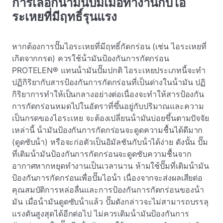
การเลือกน้ํามันปั๊มเมื่อทํางานกับไอ
ระเหยที่มีฤทธิ์รุนแรง
หากต้องการปั๊มไอระเหยที่มีฤทธิ์กัดกร่อน (เช่น ไอระเหยที่
เกิดจากกรด) ควรใช้น้ํามันป้องกันการกัดกร่อน
PROTELEN® แทนน้ํามันปั๊มปกติ ไอระเหยประเภทนี้จะทํา
ปฏิกิริยากับสารป้องกันการกัดกร่อนที่เป็นด่างในน้ํามัน ปฏิ
กิริยาการทําให้เป็นกลางอย่างต่อเนื่องจะทําให้สารป้องกัน
การกัดกร่อนหมดไปในอัตราที่ขึ้นอยู่กับปริมาณและความ
เป็นกรดของไอระเหย จะต้องเปลี่ยนน้ํามันบ่อยขึ้นตามปัจจัย
เหล่านี้ น้ํามันป้องกันการกัดกร่อนจะดูดความชื้นได้ดีมาก
(ดูดซับน้ํา) หรือจะก่อตัวเป็นอิมัลชันกับน้ําได้ง่าย ดังนั้น ปั๊ม
ที่เติมน้ํามันป้องกันการกัดกร่อนจะดูดซับความชื้นจาก
อากาศหากหยุดทํางานเป็นเวลานาน ห้ามใช้ปั๊มที่เติมน้ํามัน
ป้องกันการกัดกร่อนเพื่อปั๊มไอน้ํา เนื่องจากจะส่งผลเสียต่อ
คุณสมบัติการหล่อลื่นและการป้องกันการกัดกร่อนของน้ํา
มัน เมื่อน้ํามันดูดซับน้ําแล้ว ปั๊มดังกล่าวจะไม่สามารถบรรลุ
แรงดันสูงสุดได้อีกต่อไป ไม่ควรเติมน้ํามันป้องกันการ