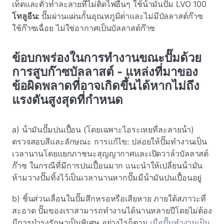
เท็ตและตัวทําละลายที่ไม่ติดไฟอื่นๆ ใช้น้ํามันปั๊ม LVO 100
โทลูอีน:
ปั๊มผ่านแผ่นกั้นอุณหภูมิต่ําและไม่มีบัลลาสต์ก๊าซ
ใช้ก๊าซเฉื่อย ไม่ใช่อากาศเป็นบัลลาสต์ก๊าซ
ข้อบกพร่องในการทํางานขณะปั๊มด้วย
การสูบก๊าซบัลลาสต์ - แหล่งที่มาของ
ข้อผิดพลาดที่อาจเกิดขึ้นได้หากไม่ถึง
แรงดันสูงสุดที่กําหนด
a) น้ํามันปั๊มปนเปื้อน (โดยเฉพาะไอระเหยที่ละลายน้ํา)
ตรวจสอบสีและลักษณะ การแก้ไข: ปล่อยให้ปั๊มทํางานเป็น
เวลานานโดยแยกภาชนะสุญญากาศและเปิดวาล์วบัลลาสต์
ก๊าซ ในกรณีที่มีการปนเปื้อนมาก แนะนําให้เปลี่ยนน้ํามัน
ห้ามวางปั๊มทิ้งไว้เป็นเวลานานหากปั๊มมีน้ํามันปนเปื้อนอยู่
b) ชิ้นส่วนเลื่อนในปั๊มสึกหรอหรือเสียหาย ภายใต้สภาวะที่
สะอาด ปั๊มของเราสามารถทํางานได้นานหลายปีโดยไม่ต้อง
มีการบํารุงรักษาเป็นพิเศษ อย่างไรก็ตาม
เมื่อปั๊มทํางานเป็น