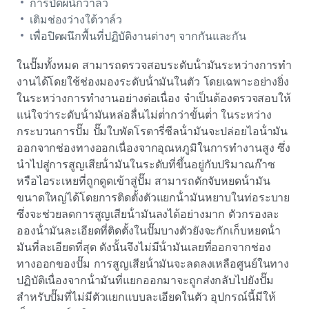
การปิดผนึกวาล์ว
เติมช่องว่างใต้วาล์ว
เพื่อปิดผนึกพื้นที่ปฏิบัติงานต่างๆ จากกันและกัน
ในปั๊มทั้งหมด สามารถตรวจสอบระดับน้ํามันระหว่างการทํา
งานได้โดยใช้ช่องมองระดับน้ํามันในตัว โดยเฉพาะอย่างยิ่ง
ในระหว่างการทํางานอย่างต่อเนื่อง จําเป็นต้องตรวจสอบให้
แน่ใจว่าระดับน้ํามันหล่อลื่นไม่ต่ํากว่าขั้นต่ํา ในระหว่าง
กระบวนการปั๊ม
ปั๊มใบพัดโรตารี่ซีลน้ํามันจะปล่อยไอน้ํามัน
ออกจากช่องทางออกเนื่องจากอุณหภูมิในการทํางานสูง
ซึ่ง
นําไปสู่การสูญเสียน้ํามันในระดับที่ขึ้นอยู่กับปริมาณก๊าซ
หรือไอระเหยที่ถูกดูดเข้าสู่ปั๊ม สามารถดักจับหยดน้ํามัน
ขนาดใหญ่ได้โดยการติดตั้งตัวแยกน้ํามันหยาบในท่อระบาย
ซึ่งจะช่วยลดการสูญเสียน้ํามันลงได้อย่างมาก ตัวกรองละ
อองน้ํามันละเอียดที่ติดตั้งในปั๊มบางตัวยังจะกักเก็บหยดน้ํา
มันที่ละเอียดที่สุด ดังนั้นจึงไม่มีน้ํามันเลยที่ออกจากช่อง
ทางออกของปั๊ม การสูญเสียน้ํามันจะลดลงเหลือศูนย์ในทาง
ปฏิบัติเนื่องจากน้ํามันที่แยกออกมาจะถูกส่งกลับไปยังปั๊ม
สําหรับปั๊มที่ไม่มีตัวแยกแบบละเอียดในตัว อุปกรณ์นี้มีให้