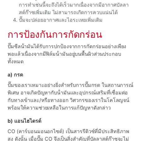
การทําเช่นนี้จะถึงได้เร็วมากเนื่องจากมีอากาศบัลลา
สต์ก๊าซเพิ่มเติม ไม่สามารถเกิดการควบแน่นได้
ปั๊มจะปล่อยอากาศและไอระเหยเพิ่มเติม
การป้องกันการกัดกร่อน
ปั๊มซีลน้ํามันได้รับการปกป้องจากการกัดกร่อนอย่างเพียง
พอแล้วเนื่องจากมีฟิล์มน้ํามันอยู่บนพื้นผิวส่วนประกอบ
ทั้งหมด
a) กรด
ปั๊มของเราเหมาะอย่างยิ่งสําหรับการปั๊มกรด ในสถานการณ์
พิเศษ อาจเกิดปัญหากับน้ํามันและอุปกรณ์เสริมที่เชื่อมต่อ
กับทางเข้าและ/หรือทางออก วิศวกรของเราในโคโลญจน์
พร้อมให้ความช่วยเหลือในการแก้ปัญหาดังกล่าว
b) แอนไฮไดรด์
CO (คาร์บอนมอนอกไซด์) เป็นสารรีดิวซ์ที่มีประสิทธิภาพ
สูง ดังนั้น เมื่อปั๊ม CO จึงเป็นสิ่งสําคัญที่บัลลาสต์ก๊าซจะไม่