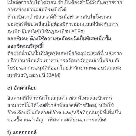
เมื่อจัดการกับไฮโดรเจน
จําเป็นต้องคํานึงถึงอันตรายจาก
การสร้างส่วนผสมที่ระเบิดได้
ห้ามเปิดวาล์วบัลลาสต์ก๊าซเมื่อทํางานกับไฮโดรเจน
มอเตอร์ที่ขับเคลื่อนปั๊มต้องมีการออกแบบที่ป้องกันการ
ระเบิด มีผลบังคับใช้กฎระเบียบ ATEX
ออกซิเจน: ต้องใช้ความระมัดระวังเป็นพิเศษเมื่อปั๊ม
ออกซิเจนบริสุทธิ์!
ต้องใช้น้ํามันปั๊มที่มีสูตรพิเศษเพื่อวัตถุประสงค์นี้ หลังจาก
ปรึกษาหารือแล้ว เราสามารถจัดหาวัสดุเหล่านี้พร้อมกับ
ใบรับรองการอนุมัติที่ออกโดยสํานักงานทดสอบวัสดุแห่ง
สหพันธรัฐเยอรมนี (BAM)
e) อัลคาเนียม
อัลคานที่มีน้ําหนักโมเลกุลต่ํา เช่น มีเทนและบิวเทน
สามารถปั๊มได้โดยที่วาล์วบัลลาสต์ก๊าซปิดอยู่ หรือใช้
ก๊าซเฉื่อยเป็นบัลลาสต์ก๊าซ และ/หรือที่อุณหภูมิที่เพิ่มขึ้น
ของปั๊ม แต่สําคัญ - เพิ่มความเสี่ยงต่อการระเบิด!
f) แอลกอฮอล์