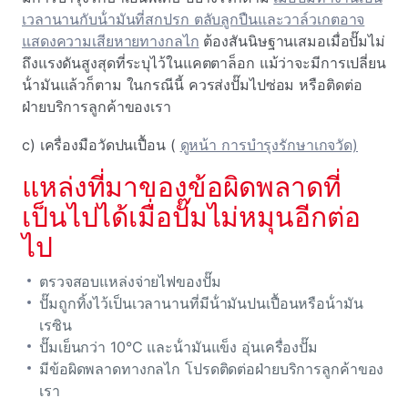
เวลานานกับน้ํามันที่สกปรก ตลับลูกปืนและวาล์วเกตอาจ
แสดงความเสียหายทางกลไก
ต้องสันนิษฐานเสมอเมื่อปั๊มไม่
ถึงแรงดันสูงสุดที่ระบุไว้ในแคตตาล็อก แม้ว่าจะมีการเปลี่ยน
น้ํามันแล้วก็ตาม ในกรณีนี้ ควรส่งปั๊มไปซ่อม หรือติดต่อ
ฝ่ายบริการลูกค้าของเรา
c) เครื่องมือวัดปนเปื้อน (
ดูหน้า การบํารุงรักษาเกจวัด)
แหล่งที่มาของข้อผิดพลาดที่
เป็นไปได้เมื่อปั๊มไม่หมุนอีกต่อ
ไป
ตรวจสอบแหล่งจ่ายไฟของปั๊ม
ปั๊มถูกทิ้งไว้เป็นเวลานานที่มีน้ํามันปนเปื้อนหรือน้ํามัน
เรซิน
ปั๊มเย็นกว่า 10°C และน้ํามันแข็ง อุ่นเครื่องปั๊ม
มีข้อผิดพลาดทางกลไก โปรดติดต่อฝ่ายบริการลูกค้าของ
เรา