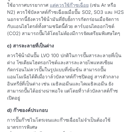
ใช้อากาศบรรยากาศ
แต่ควรใช้ก๊าซเฉื่อย
(เช่น Ar หรือ
N2) ควรใช้บัลลาสต์ก๊าซเฉื่อยเมื่อปั๊ม SO2, SO3 และ H2S
นอกจากนี้ยังควรใช้น้ํามันที่ยับยั้งการกัดกร่อนเมื่อจัดการ
กับแอนไฮไดรด์ทั้งสามชนิดนี้ด้วย คาร์บอนไดออกไซด์
(CO2) สามารถปั๊มได้โดยไม่ต้องมีการจัดเตรียมพิเศษใดๆ
c) สารละลายที่เป็นด่าง
ควรใช้น้ํามันปั๊ม LVO 100 ปกติในการปั๊มสารละลายที่เป็น
ด่าง โซเดียมไฮดรอกไซด์และสารละลายโพแทสเซียม
กัดกร่อนไม่ควรปั๊มในรูปแบบที่เข้มข้น สามารถปั๊ม
แอมโมเนียได้ดีเมื่อวาล์วบัลลาสต์ก๊าซปิดอยู่ สารตัวกลาง
อินทรีย์ที่เป็นด่าง เช่น เมธิลเอมีนและไดเมธิลเอมีน ยัง
สามารถปั๊มได้อย่างน่าพอใจ แต่โดยที่วาล์วบัลลาสต์ก๊าซ
เปิดอยู่
d) ก๊าซองค์ประกอบ
การปั๊มก๊าซไนโตรเจนและก๊าซเฉื่อยไม่จําเป็นต้องใช้
มาตรการพิเศษ