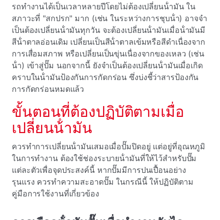
รถทํางานได้เป็นเวลาหลายปีโดยไม่ต้องเปลี่ยนน้ํามัน ใน
สภาวะที่ "สกปรก" มาก (เช่น ในระหว่างการชุบน้ํา) อาจจํา
เป็นต้องเปลี่ยนน้ํามันทุกวัน จะต้องเปลี่ยนน้ํามันเมื่อน้ํามันมี
สีน้ําตาลอ่อนเดิม เปลี่ยนเป็นสีน้ําตาลเข้มหรือสีดําเนื่องจาก
การเสื่อมสภาพ หรือเปลี่ยนเป็นขุ่นเนื่องจากของเหลว (เช่น
น้ํา) เข้าสู่ปั๊ม นอกจากนี้ ยังจําเป็นต้องเปลี่ยนน้ํามันเมื่อเกิด
คราบในน้ํามันป้องกันการกัดกร่อน ซึ่งบ่งชี้ว่าสารป้องกัน
การกัดกร่อนหมดแล้ว
ขั้นตอนที่ต้องปฏิบัติตามเมื่อ
เปลี่ยนน้ํามัน
ควรทําการเปลี่ยนน้ํามันเสมอเมื่อปั๊มปิดอยู่ แต่อยู่ที่อุณหภูมิ
ในการทํางาน ต้องใช้ช่องระบายน้ํามันที่ให้ไว้สําหรับปั๊ม
แต่ละตัวเพื่อจุดประสงค์นี้ หากปั๊มมีการปนเปื้อนอย่าง
รุนแรง ควรทําความสะอาดปั๊ม ในกรณีนี้ ให้ปฏิบัติตาม
คู่มือการใช้งานที่เกี่ยวข้อง