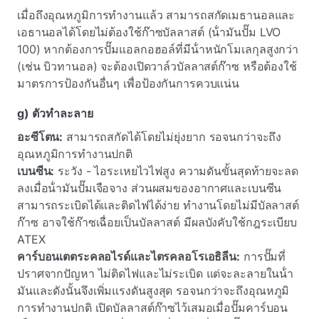
เมื่อถึงอุณหภูมิการทํางานแล้ว สามารถสกัดเมธานอลและ
เอธานอลได้โดยไม่ต้องใช้ก๊าซบัลลาสต์ (น้ํามันปั๊ม LVO
100) หากต้องการปั๊มแอลกอฮอล์ที่มีน้ําหนักโมเลกุลสูงกว่า
(เช่น บิวทานอล) จะต้องเปิดวาล์วบัลลาสต์ก๊าซ หรือต้องใช้
มาตรการป้องกันอื่นๆ เพื่อป้องกันการควบแน่น
g) ตัวทําละลาย
อะซีโตน:
สามารถสกัดได้โดยไม่ยุ่งยาก รอจนกว่าจะถึง
อุณหภูมิการทํางานปกติ
เบนซีน:
ระวัง - ไอระเหยไวไฟสูง ความดันขั้นสุดท้ายจะลด
ลงเมื่อน้ํามันปั๊มเจือจาง ส่วนผสมของอากาศและเบนซีน
สามารถระเบิดได้และติดไฟได้ง่าย ทํางานโดยไม่มีบัลลาสต์
ก๊าซ อาจใช้ก๊าซเฉื่อยเป็นบัลลาสต์ มีผลบังคับใช้กฎระเบียบ
ATEX
คาร์บอนเตตระคลอไรด์และไตรคลอโรเอธิลีน:
การปั๊มที่
ปราศจากปัญหา ไม่ติดไฟและไม่ระเบิด แต่จะละลายในน้ํา
มันและดังนั้นจึงเพิ่มแรงดันสูงสุด รอจนกว่าจะถึงอุณหภูมิ
การทํางานปกติ เปิดบัลลาสต์ก๊าซไว้เสมอเมื่อปั๊มคาร์บอน