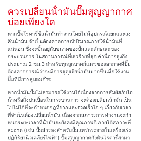
ควรเปลี่ยนน้ํามันปั๊มสุญญากาศ
บ่อยเพียงใด
หากปั๊มโรตารี่ซีลน้ํามันทํางานโดยไม่มีอุปกรณ์แยกและส่ง
คืนน้ํามัน จําเป็นต้องคาดการณ์ปริมาณการใช้น้ํามันที่
แน่นอน ซึ่งจะขึ้นอยู่กับขนาดของปั๊มและลักษณะของ
กระบวนการ ในสถานการณ์ที่เลวร้ายที่สุด ค่านี้อาจสูงถึง
ประมาณ 2 ซม.3 สําหรับทุกลูกบาศก์เมตรของอากาศที่ปั๊ม
ต้องคาดการณ์ว่าจะมีการสูญเสียน้ํามันมากขึ้นเมื่อใช้งาน
ปั๊มที่มีการสูบลมก๊าซ
หากน้ํามันปั๊มไม่สามารถใช้งานได้เนื่องจากการสัมผัสกับไอ
น้ําหรือสิ่งปนเปื้อนในกระบวนการ จะต้องเปลี่ยนน้ํามัน เป็น
ไปไม่ได้ที่จะกําหนดกฎที่ยากและรวดเร็วใด ๆ เกี่ยวกับเวลา
ที่จําเป็นต้องเปลี่ยนน้ํามัน เนื่องจากสภาวะการทํางานจะกํา
หนดระยะเวลาที่น้ํามันจะยังคงมีคุณภาพดี ภายใต้สภาวะที่
สะอาด (เช่น ปั๊มสํารองสําหรับปั๊มแพร่กระจายในเครื่องเร่ง
ปฏิกิริยานิวเคลียร์ไฟฟ้า) ปั๊มสุญญากาศกังหันโรตารี่สามา