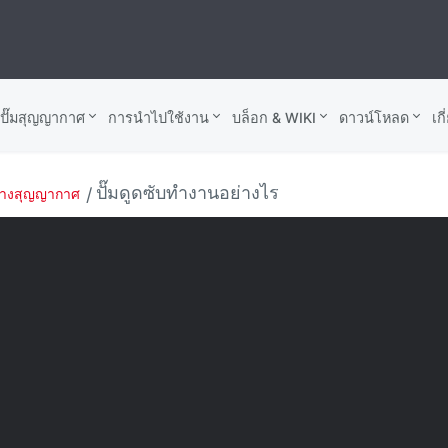
บปั๊มสุญญากาศ
การนำไปใช้งาน
บล็อก & WIKI
ดาวน์โหลด
เก
ปั๊มดูดซับทํางานอย่างไร
้างสุญญากาศ