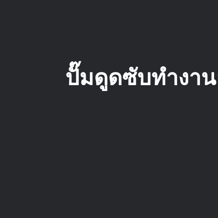
ปั๊มดูดซับทํางา