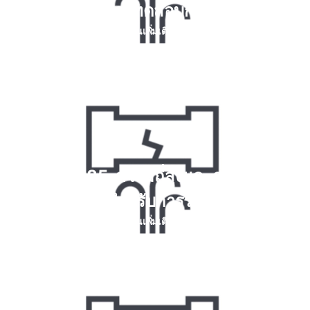
ฟองอากาศ การทดสอบการฉีดพ่นโฟม
อ่านเพิ่มเติม
Krypton 85, ความถี่สูงและการทดสอบ
ปฏิกิริยาเคมีสําหรับการรั่วไหลของก๊าซ
อ่านเพิ่มเติม