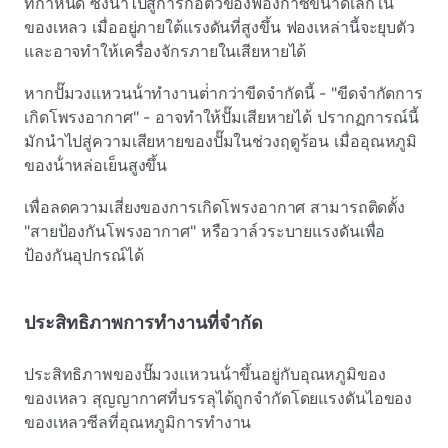
ที่กําหนด ซึ่งนําไปสู่การก่อตัวของฟองก๊าซขนาดเล็กใน
ของเหลว เมื่ออยู่ภายใต้แรงดันที่สูงขึ้น ฟองเหล่านี้จะยุบตัว
และอาจทําให้เครื่องจักรภายในเสียหายได้
หากปั๊มวงแหวนน้ําทํางานต่ํากว่าขีดจํากัดนี้ - "ขีดจํากัดการ
เกิดโพรงอากาศ" - อาจทําให้ปั๊มเสียหายได้ ปรากฏการณ์นี้
มักนําไปสู่ความเสียหายของปั๊มในช่วงฤดูร้อน เมื่ออุณหภูมิ
ของน้ําหล่อเย็นสูงขึ้น
เพื่อลดความเสี่ยงของการเกิดโพรงอากาศ สามารถติดตั้ง
"สายป้องกันโพรงอากาศ" หรือวาล์วระบายแรงดันเพื่อ
ป้องกันอุปกรณ์ได้
ประสิทธิภาพการทํางานที่จํากัด
ประสิทธิภาพของปั๊มวงแหวนน้ําขึ้นอยู่กับอุณหภูมิของ
ของเหลว สุญญากาศที่บรรลุได้ถูกจํากัดโดยแรงดันไอของ
ของเหลวซีลที่อุณหภูมิการทํางาน