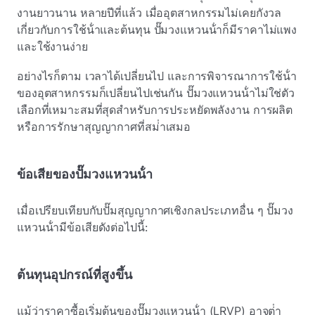
งานยาวนาน หลายปีที่แล้ว เมื่ออุตสาหกรรมไม่เคยกังวล
เกี่ยวกับการใช้น้ําและต้นทุน ปั๊มวงแหวนน้ําก็มีราคาไม่แพง
และใช้งานง่าย
อย่างไรก็ตาม เวลาได้เปลี่ยนไป และการพิจารณาการใช้น้ํา
ของอุตสาหกรรมก็เปลี่ยนไปเช่นกัน ปั๊มวงแหวนน้ําไม่ใช่ตัว
เลือกที่เหมาะสมที่สุดสําหรับการประหยัดพลังงาน การผลิต
หรือการรักษาสุญญากาศที่สม่ําเสมอ
ข้อเสียของปั๊มวงแหวนน้ํา
เมื่อเปรียบเทียบกับปั๊มสุญญากาศเชิงกลประเภทอื่น
ๆ ปั๊มวง
แหวนน้ํามีข้อเสียดังต่อไปนี้:
ต้นทุนอุปกรณ์ที่สูงขึ้น
แม้ว่าราคาซื้อเริ่มต้นของปั๊มวงแหวนน้ํา (LRVP) อาจต่ํา