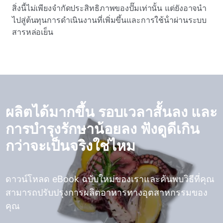
สิ่งนี้ไม่เพียงจํากัดประสิทธิภาพของปั๊มเท่านั้น
แต่ยังอาจนํา
ไปสู่ต้นทุนการดําเนินงานที่เพิ่มขึ้นและการใช้น้ําผ่านระบบ
สารหล่อเย็น
ผลิตได้มากขึ้น รอบเวลาสั้นลง และ
การบํารุงรักษาน้อยลง ฟังดูดีเกิน
กว่าจะเป็นจริงใช่ไหม
ดาวน์โหลด eBook ฉบับใหม่ของเราและค้นพบวิธีที่คุณ
สามารถปรับปรุงการผลิตอาหารทางอุตสาหกรรมของ
คุณ