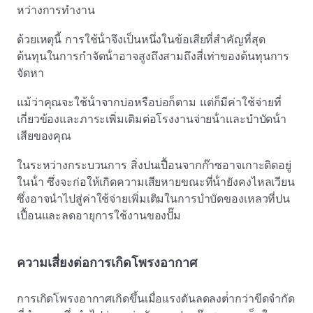
หว่างการทํางาน
ด้วยเหตุนี้ การใช้น้ําจึงเป็นหนึ่งในข้อเสียที่สําคัญที่สุด
ต้นทุนในการกําจัดน้ําอาจสูงถึงสามถึงสี่เท่าของต้นทุนการ
จัดหา
แม้ว่าคุณจะใช้น้ําจากบ่อหรือบ่อก็ตาม แต่ก็มีค่าใช้จ่ายที่
เกี่ยวข้องและภาระเพิ่มเติมต่อโรงงานจ่ายน้ําและบําบัดน้ํา
เสียของคุณ
ในระหว่างกระบวนการ สิ่งปนเปื้อนจากก๊าซอาจเกาะติดอยู่
ในน้ํา ซึ่งจะก่อให้เกิดความเสียหายขณะที่น้ํายังคงไหลเวียน
ซึ่งอาจนําไปสู่ค่าใช้จ่ายเพิ่มเติมในการบําบัดของเหลวที่ปน
เปื้อนและลดอายุการใช้งานของปั๊ม
ความเสี่ยงต่อการเกิดโพรงอากาศ
การเกิดโพรงอากาศเกิดขึ้นเมื่อแรงดันลดลงต่ํากว่าขีดจํากัด