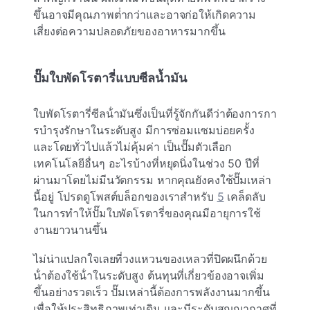
ขึ้นอาจมีคุณภาพต่ํากว่าและอาจก่อให้เกิดความ
เสี่ยงต่อความปลอดภัยของอาหารมากขึ้น
ปั๊มใบพัดโรตารี่แบบซีลน้ำมัน
ใบพัดโรตารี่ซีลน้ํามันซึ่งเป็นที่รู้จักกันดีว่าต้องการกา
รบํารุงรักษาในระดับสูง มีการซ่อมแซมบ่อยครั้ง
และโดยทั่วไปแล้วไม่คุ้มค่า เป็นปั๊มตัวเลือก
เทคโนโลยีอื่นๆ อะไรบ้างที่หยุดนิ่งในช่วง 50 ปีที่
ผ่านมาโดยไม่มีนวัตกรรม หากคุณยังคงใช้ปั๊มเหล่า
นี้อยู่ โปรดดูโพสต์บล็อกของเราสําหรับ
5
เคล็ดลับ
ในการทําให้ปั๊มใบพัดโรตารี่ของคุณมีอายุการใช้
งานยาวนานขึ้น
ไม่น่าแปลกใจเลยที่วงแหวนของเหลวที่ปิดผนึกด้วย
น้ําต้องใช้น้ําในระดับสูง ต้นทุนที่เกี่ยวข้องอาจเพิ่ม
ขึ้นอย่างรวดเร็ว ปั๊มเหล่านี้ต้องการพลังงานมากขึ้น
เพื่อให้ประสิทธิภาพเท่าเดิม และมีระดับสุญญากาศที่