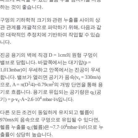
하는 것이 좋습니다.
구멍의 기하학적 크기와 관련 누출률 사이의 상
관 관계를 개괄적으로 파악하기 위해, 다음과 같
은 대략적인 추정치에 기반하여 작업할 수 있습
니다.
진공 용기의 벽에 직경 D = 1cm의 원형 구멍이
밸브로 닫힙니다. 바깥쪽에서는 대기압(p =
1,013mbar)이 우세하고 안쪽에서는 진공이 우세
합니다. 밸브가 열리면 공기가 음속(v
= 330m/s)
s
2
2
으로, A = π(D
/4)~0.79cm
의 개방 단면을 통해 용
기로 흐릅니다. 용기로 유입되는 공기량은 q
(공
L
4
기) = p·v
·A~2.6·10
mbar·l/s입니다.
s
다른 모든 조건이 동일하게 유지되고 헬륨이
970m/s의 음속으로 구멍으로 유입될 수 있다면,
4
헬륨 누출률 q
(헬륨)은 ~7.7·10
mbar·l/s이므로 누
L
출률이 상당히 높습니다.