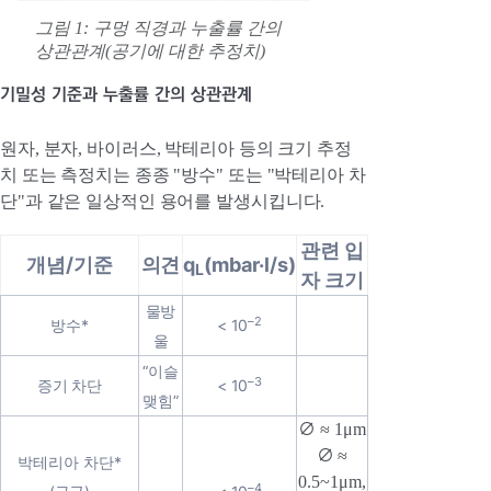
그림 1: 구멍 직경과 누출률 간의
상관관계(공기에 대한 추정치)
기밀성 기준과 누출률 간의 상관관계
원자, 분자, 바이러스, 박테리아 등의 크기 추정
치 또는 측정치는 종종 "방수" 또는 "박테리아 차
단"과 같은 일상적인 용어를 발생시킵니다.
관련 입
개념/기준
의견
q
(mbar·l/s)
L
자 크기
물방
–2
방수*
< 10
울
“이슬
–3
증기 차단
< 10
맺힘”
∅ ≈ 1μm
∅ ≈
박테리아 차단*
0.5~1μm,
–4