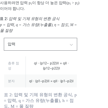
사용하려면 압력 p
이 항상 더 높은 압력(p
> p
)
1
1
2
이어야 합니다.
표 2:
압력 및 기체 유형의 변환 공식
p = 압력, q = 가스 유량(누출률), η = 점도, M =
몰 질량
압력
층류 점
qI · (p12− p22)II = qII ·
성
(p12−p22)I
분자
qI · (p1−p2)II = qII · (p1−p2)I
표 2: 압력 및 기체 유형의 변환 공식, p
= 압력, q = 가스 유량(누출률), h = 점
도, M = 몰 질량