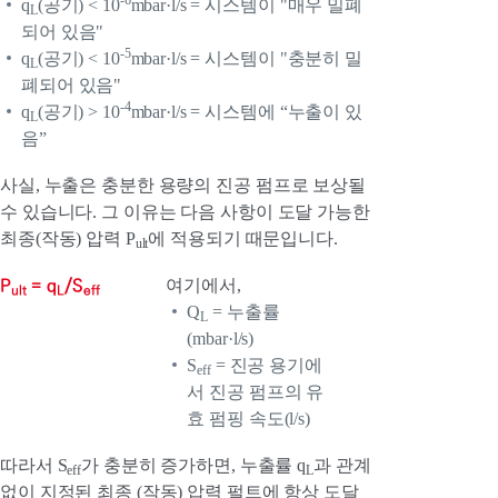
q
(공기) < 10
mbar·l/s = 시스템이 "매우 밀폐
L
되어 있음"
-5
q
(공기) < 10
mbar·l/s = 시스템이 "충분히 밀
L
폐되어 있음"
-4
q
(공기) > 10
mbar·l/s = 시스템에 “누출이 있
L
음”
사실, 누출은 충분한 용량의 진공 펌프로 보상될
수 있습니다. 그 이유는 다음 사항이 도달 가능한
최종(작동) 압력 P
에 적용되기 때문입니다.
ult
P
= q
/S
여기에서,
ult
L
eff
Q
= 누출률
L
(mbar·l/s)
S
= 진공 용기에
eff
서 진공 펌프의 유
효 펌핑 속도(l/s)
따라서 S
가 충분히 증가하면, 누출률 q
과 관계
eff
L
없이 지정된 최종 (작동) 압력 펄트에 항상 도달