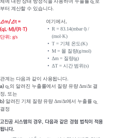
체에 대한 상태 방정식을 사용하여 누출률 q
로
L
부터 계산할 수 있습니다.
Δm/Δt =
여기에서,
(qL·M)/(R·T)
R = 83.14(mbar·l) /
(mol·K)
단위: g/s
T = 기체 온도(K)
M = 몰 질량(g/mol)
Δm = 질량(g)
ΔT = 시간 범위(s)
관계는 다음과 같이 사용됩니다.
a)
q
의 알려진 누출률에서 질량 유량 Δm/Δt 결
L
정, 또는
b)
알려진 기체 질량 유량 Δm/Δt에서 누출률 q
L
결정
고진공 시스템의 경우, 다음과 같은 경험 법칙이 적용
됩니다.
-6