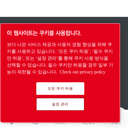
빠른 링크
이 웹사이트는 쿠키를 사용합니다.
온라인 샵
보다 나은 서비스 제공과 사용자 경험 향상을 위해 쿠
키를 사용하고 있습니다. ‘모든 쿠키 허용’, ‘필수 쿠키
계산 도구
만 허용’, 또는 ‘설정 관리’를 통해 쿠키 사용 방식을
Sound Analyzer
선택할 수 있습니다. 필수 쿠키만 허용할 경우 일부 기
능이 제한될 수 있습니다.
Check our privacy policy
법률 및 개인 정보 참고 사항
각인
모든 쿠키 허용
내부 고발자 보호
설정 관리
접근성
공급업체
홈
제품
서비스
다운로드
자세히