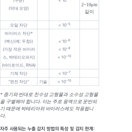
(구균)
< 10
2~10μm
(막대 모양)
길이
–5
오일 차단
< 10
바이러스 차단*
–6
(백신(예: 두창))
< 10
–8
(가장 작은 바이러
< 10
–10
스, 박테리오파지)
< 10
(바이로이드, RNA)
–7
기체 차단
< 10
–10
“완전 차단”
기술
< 10
* 증기와 반대로 친수성 고형물과 소수성 고형물
을 구별해야 합니다. 이는 주로 용액으로 운반되
기 때문에 박테리아와 바이러스에도 적용됩니
다.
자주 사용되는 누출 감지 방법의 특성 및 감지 한계: