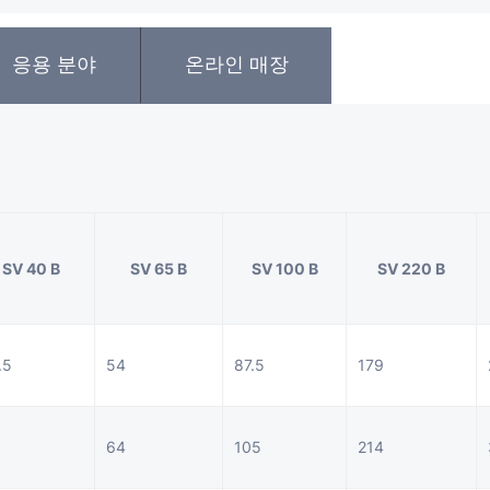
응용 분야
온라인 매장
SV 40 B
SV 65 B
SV 100 B
SV 220 B
.5
54
87.5
179
64
105
214