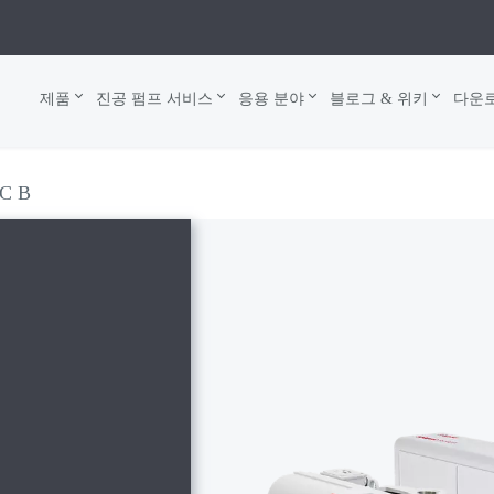
제품
진공 펌프 서비스
응용 분야
블로그 & 위키
다운
C B