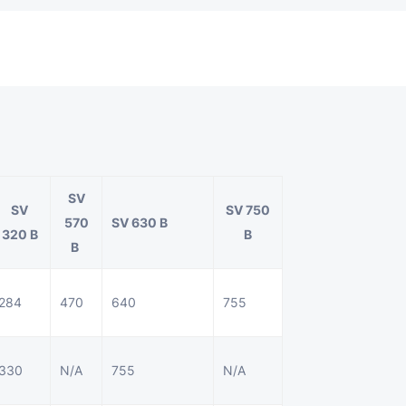
SV
SV
SV 750
570
SV 630 B
320 B
B
B
284
470
640
755
330
N/A
755
N/A