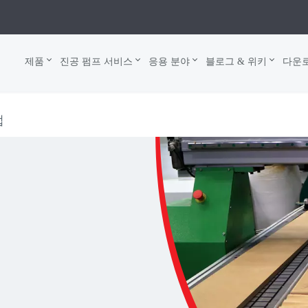
제품
진공 펌프 서비스
응용 분야
블로그 & 위키
다운
업