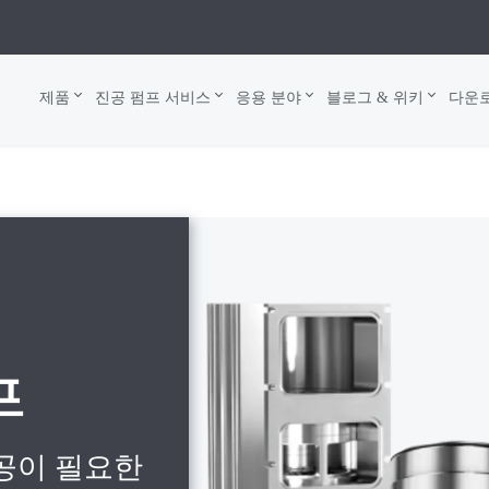
제품
진공 펌프 서비스
응용 분야
블로그 & 위키
다운
프
공이 필요한