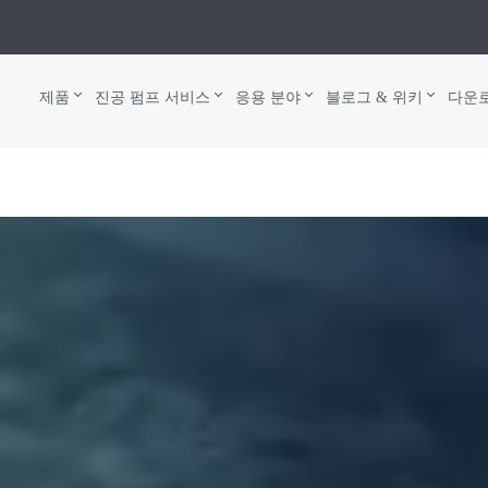
제품
진공 펌프 서비스
응용 분야
블로그 & 위키
다운