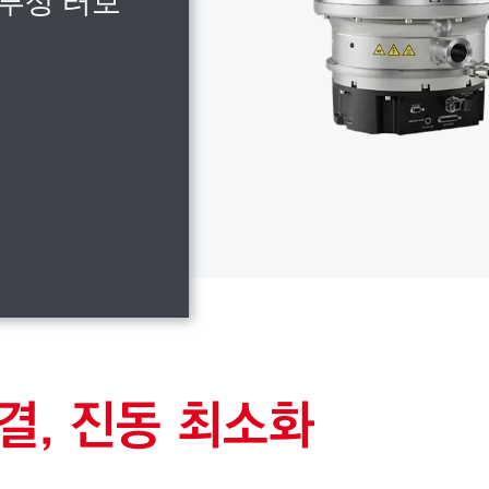
 부상 터보
청결, 진동 최소화