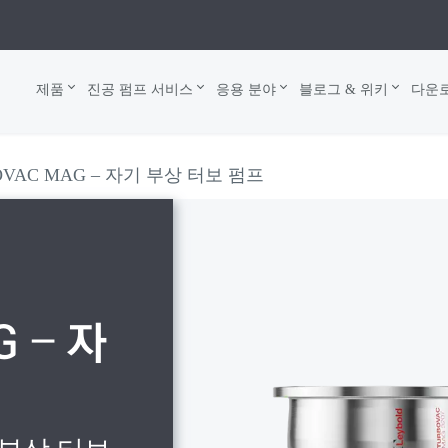
제품
진공 펌프 서비스
응용 분야
블로그 & 위키
다운
OVAC MAG – 자기 부상 터보 펌프
 – 자