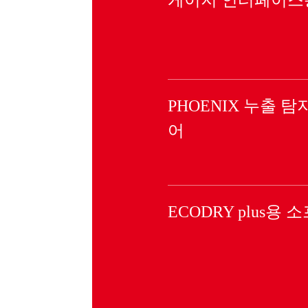
PHOENIX 누출 
어
ECODRY plus용