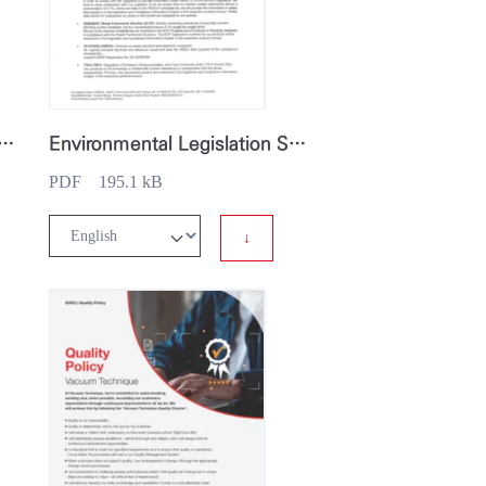
712 „Authorisation for education and examination centers“
Environmental Legislation Statement Letter
PDF 195.1 kB
↓