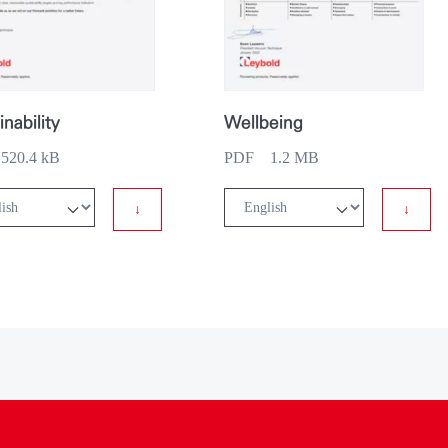
inability
Wellbeing
20.4 kB
PDF 1.2 MB
↓
↓