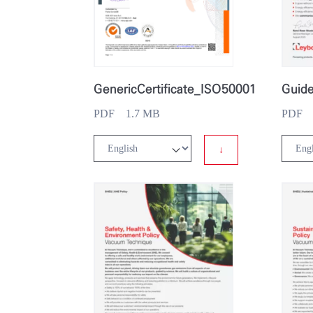
GenericCertificate_ISO50001
PDF 1.7 MB
PDF 8
↓