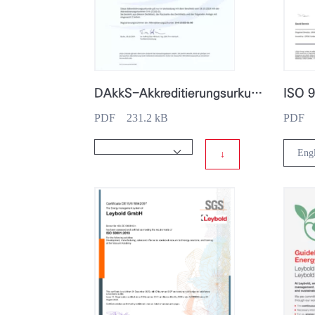
DAkkS-Akkreditierungsurkunde DIN EN ISO_IEC 17025 Leybold GmbH (only German)
PDF 231.2 kB
PDF 1
↓