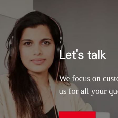
Let's talk
We focus on cust
us for all your qu