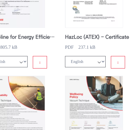
Guideline for Energy Efficiency
HazLoc (ATEX) - Certificate
05.7 kB
PDF 237.1 kB
↓
↓