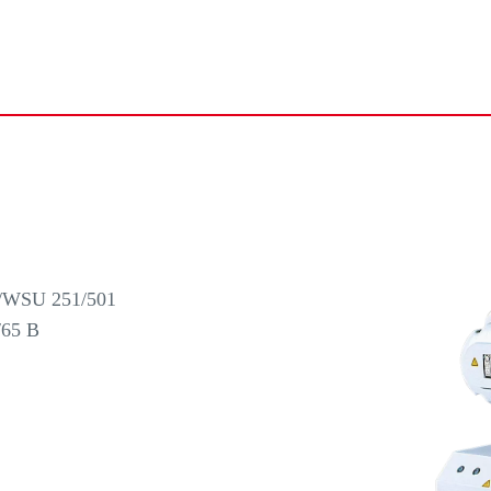
SU 251/501
65 B