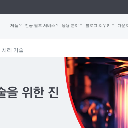
제품
진공 펌프 서비스
응용 분야
블로그 & 위키
다운
 처리 기술
술을 위한 진