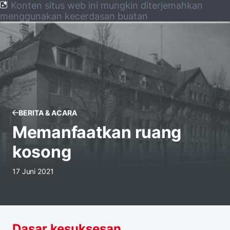
Konten situs web ini mungkin diterjemahkan
menggunakan kecerdasan buatan
BERITA & ACARA
Memanfaatkan ruang
kosong
17 Juni 2021
Dasar kesuksesan