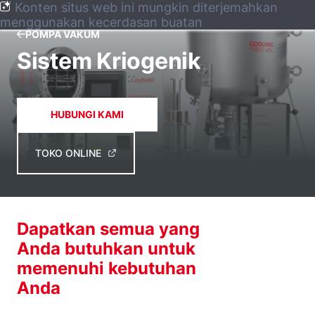
Konten situs web ini mungkin diterjemahkan
menggunakan kecerdasan buatan
POMPA VAKUM
Sistem Kriogenik
HUBUNGI KAMI
TOKO ONLINE
Dapatkan semua yang
Anda butuhkan untuk
memenuhi kebutuhan
Anda