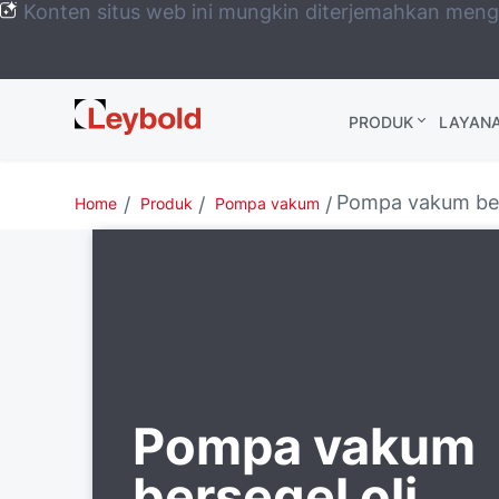
Konten situs web ini mungkin diterjemahkan men
Leybold
PRODUK
LAYAN
Global
Pompa vakum ber
Home
Produk
Pompa vakum
Pompa vakum
bersegel oli