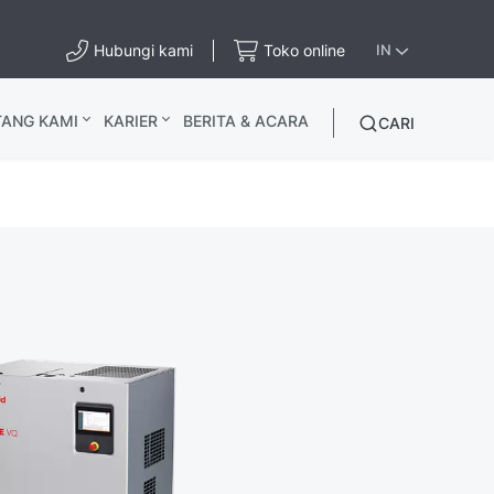
Hubungi kami
Toko online
IN
TANG KAMI
KARIER
BERITA & ACARA
CARI