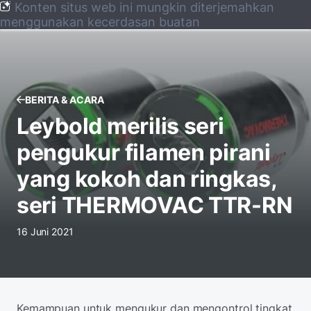
Konten situs web ini mungkin diterjemahkan
menggunakan kecerdasan buatan
BERITA & ACARA
Leybold merilis seri
pengukur filamen pirani
yang kokoh dan ringkas,
seri THERMOVAC TTR-RN
16 Juni 2021
Kemampuan untuk mengukur dan mengontrol tingkat