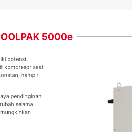
COOLPAK
5000e
ki potensi
it kompresor saat
konstan, hampir
daya pendinginan
erubah selama
memungkinkan