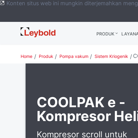
Konten situs web ini mungkin diterjemahkan men
Leybold
PRODUK
LAYAN
Global
C
Home
Produk
Pompa vakum
Sistem Kriogenik
COOLPAK e -
Kompresor He
Kompresor scroll untuk