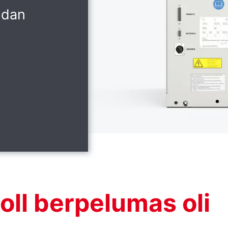
 dan
oll berpelumas oli