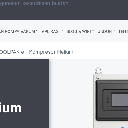
ggunakan kecerdasan buatan
AN POMPA VAKUM
APLIKASI
BLOG & WIKI
UNDUH
TEN
OOLPAK e - Kompresor Helium
lium