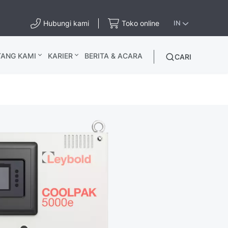
Hubungi kami
Toko online
IN
TANG KAMI
KARIER
BERITA & ACARA
CARI