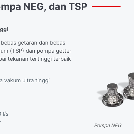
ompa
NEG,
dan
TSP
nggi
 bebas getaran dan bebas
nium (TSP) dan pompa getter
i tekanan tertinggi terbaik
 vakum ultra tinggi
 l/s
r
Pompa NEG