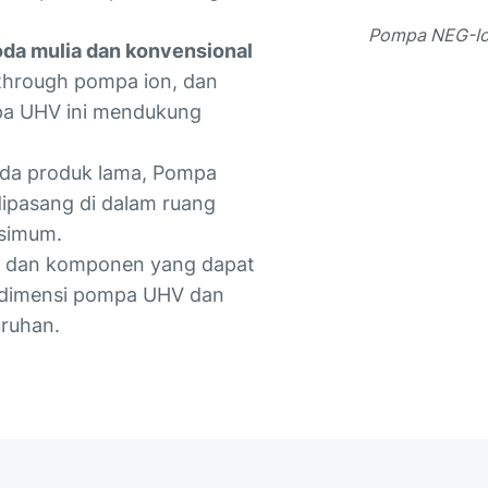
Pompa NEG-Io
oda mulia dan konvensional
dthrough pompa ion, dan
pa UHV ini mendukung
pada produk lama, Pompa
ipasang di dalam ruang
ksimum.
h dan komponen yang dapat
 dimensi pompa UHV dan
uruhan.