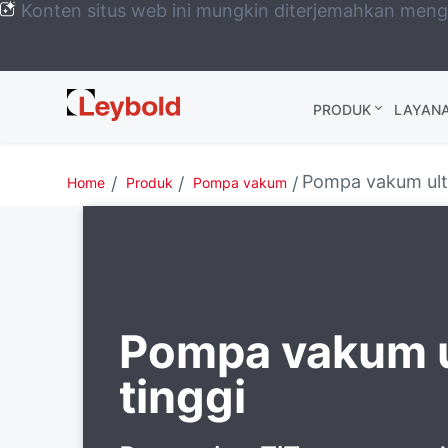
Konten situs web ini mungkin diterjemahkan men
Leybold
PRODUK
LAYAN
Global
Pompa vakum ultr
Home
Produk
Pompa vakum
Pompa vakum u
tinggi