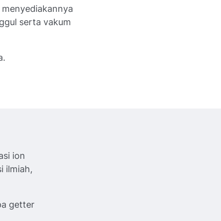
ga menyediakannya
ggul serta vakum
a.
si ion
 ilmiah,
pa getter