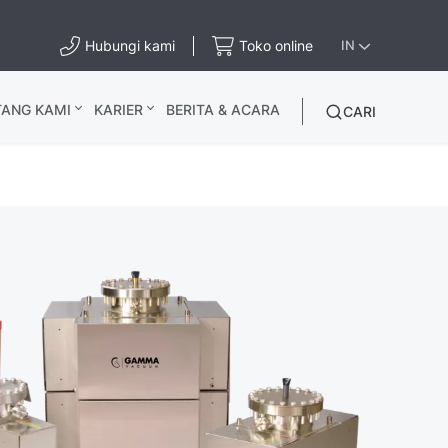
Hubungi kami
Toko online
IN
TANG KAMI
KARIER
BERITA & ACARA
CARI