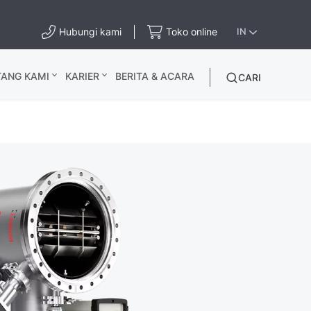
Hubungi kami
Toko online
IN
TANG KAMI
KARIER
BERITA & ACARA
CARI