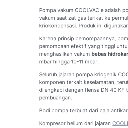
Pompa vakum COOLVAC e adalah pom
vakum saat zat gas terikat ke permu
kriokondensasi. Produk ini digunak
Karena prinsip pemompaannya, pom
pemompaan efektif yang tinggi un
menghasilkan vakum
bebas hidroka
mbar hingga 10-11
mbar.
Seluruh jajaran pompa kriogenik C
komponen terkait keselamatan, te
dilengkapi dengan flensa DN 40 KF
pembuangan.
Bodi pompa terbuat dari baja antikara
Kompresor helium dari jajaran
COOL