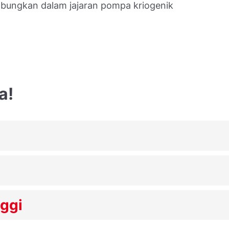
abungkan dalam jajaran pompa kriogenik
a!
ggi