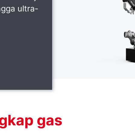
ngga ultra-
gkap gas