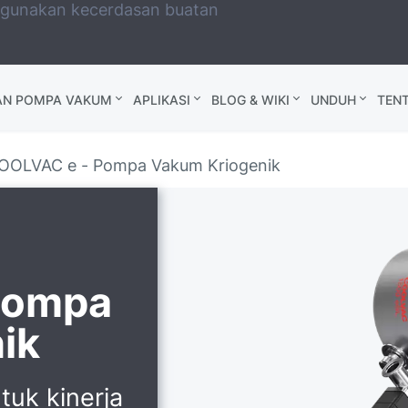
ggunakan kecerdasan buatan
AN POMPA VAKUM
APLIKASI
BLOG & WIKI
UNDUH
TEN
OOLVAC e - Pompa Vakum Kriogenik
Pompa
ik
uk kinerja