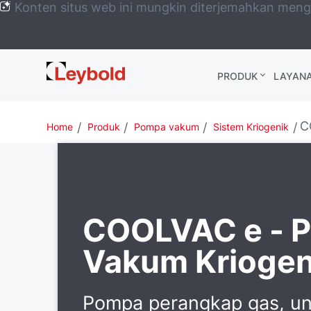
Konten situs web ini mungkin diterjemahkan men
Leybold
PRODUK
LAYAN
Global
C
Home
Produk
Pompa vakum
Sistem Kriogenik
COOLVAC e - 
Vakum Kriogen
Pompa perangkap gas, unt