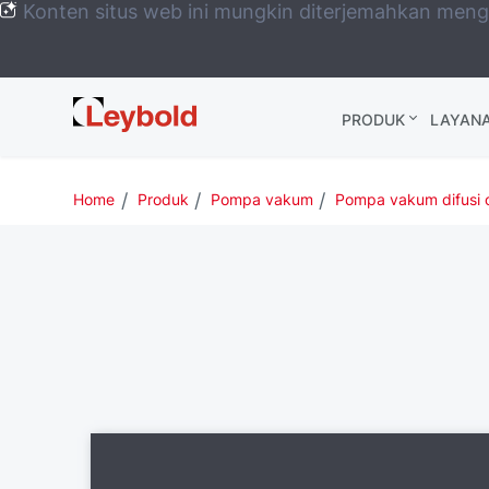
Konten situs web ini mungkin diterjemahkan men
Leybold
PRODUK
LAYAN
Global
Home
Produk
Pompa vakum
Pompa vakum difusi o