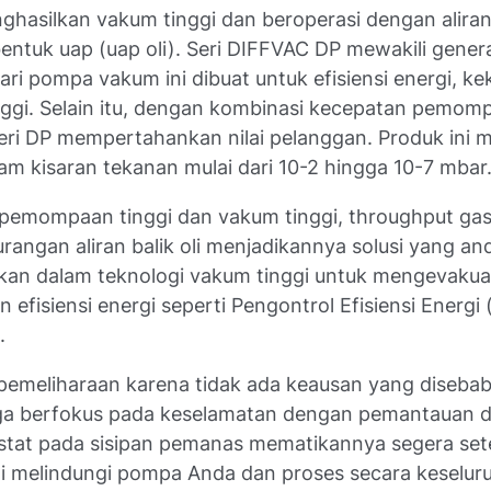
nghasilkan vakum tinggi dan beroperasi dengan aliran
ntuk uap (uap oli). Seri DIFFVAC DP mewakili gene
dari pompa vakum ini dibuat untuk efisiensi energi, k
inggi. Selain itu, dengan kombinasi kecepatan pemo
seri DP mempertahankan nilai pelanggan. Produk ini 
m kisaran tekanan mulai dari 10-2
hingga 10-7
mbar
 pemompaan tinggi dan vakum tinggi, throughput gas
urangan aliran balik oli menjadikannya solusi yang an
nakan dalam teknologi vakum tinggi untuk mengevakua
n efisiensi energi seperti Pengontrol Efisiensi Energi
.
h pemeliharaan karena tidak ada keausan yang diseba
a berfokus pada keselamatan dengan pemantauan d
stat pada sisipan pemanas mematikannya segera set
ni melindungi pompa Anda dan proses secara keselur