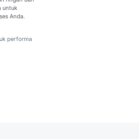
a untuk
oses Anda.
tuk performa