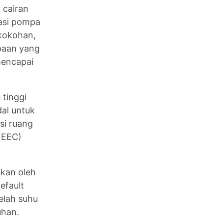
 cairan
rasi pompa
ekokohan,
mpaan yang
mencapai
.
 tinggi
dal untuk
si ruang
 (EEC)
bkan oleh
efault
elah suhu
uhan.