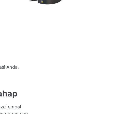
asi Anda.
tahap
ozel empat
an ringan dan