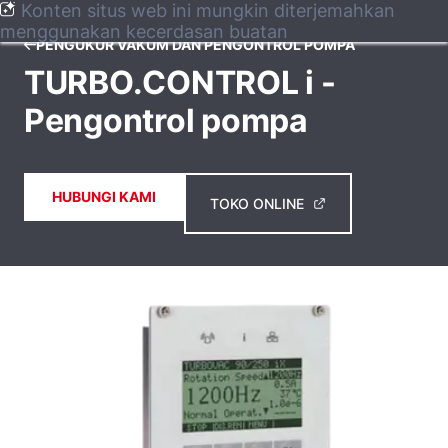
Konten situs web ini mungkin diterjemahkan
menggunakan kecerdasan buatan
PENGUKUR VAKUM DAN PENGONTROL POMPA
TURBO.CONTROL i -
Pengontrol pompa
HUBUNGI KAMI
TOKO ONLINE