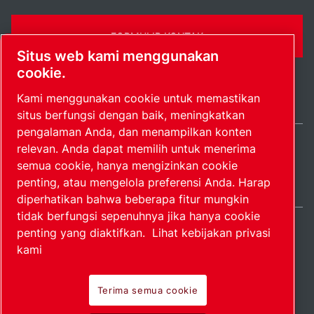
FORMULIR KONTAK
Situs web kami menggunakan
cookie.
Kami menggunakan cookie untuk memastikan
situs berfungsi dengan baik, meningkatkan
pengalaman Anda, dan menampilkan konten
relevan. Anda dapat memilih untuk menerima
Indonesia / IN
semua cookie, hanya mengizinkan cookie
Peta situs
Kelola preferensi
© 2026 Hak Cipta.
penting, atau mengelola preferensi Anda. Harap
diperhatikan bahwa beberapa fitur mungkin
tidak berfungsi sepenuhnya jika hanya cookie
penting yang diaktifkan.
Lihat kebijakan privasi
kami
Produk perintis.
Terima semua cookie